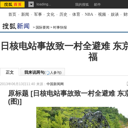
loading...
我的搜狐
邮件
首页
-
新闻
-
军事
-
文化
-
历史
-
体育
-
NBA
-
视频
-
娱谈
-
财
>
国际要闻
>
时事快报
日核电站事故致一村全避难 东
福
正文
我来说两句
(
人参与)
2013年06月13日11:40
来源：
中国新闻网
原标题
[
日核电站事故致一村全避难 东
(图)
]