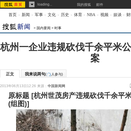
loading...
我的搜狐
邮件
首页
-
新闻
-
军事
-
文化
-
历史
-
体育
-
NBA
-
视频
-
娱谈
-
财
>
国内要闻
>
时事
杭州一企业违规砍伐千余平米公
案
正文
我来说两句
(
人参与)
2013年06月13日12:26
来源：
中国新闻网
原标题
[
杭州世茂房产违规砍伐千余平米
(组图)
]