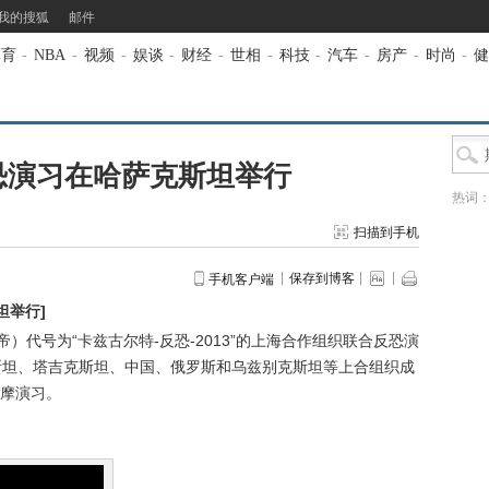
我的搜狐
邮件
体育
-
NBA
-
视频
-
娱谈
-
财经
-
世相
-
科技
-
汽车
-
房产
-
时尚
-
健
恐演习在哈萨克斯坦举行
热词
扫描到手机
保存到博客
手机客户端
坦举行
]
代号为“卡兹古尔特-反恐-2013”的上海合作组织联合反恐演
斯坦、塔吉克斯坦、中国、俄罗斯和乌兹别克斯坦等上合组织成
摩演习。