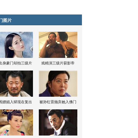
门图片
出身豪门却拍三级片
戏精演三级片获影帝
因嫖娼入狱现在复出
被孙红雷抛弃她入佛门