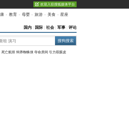
欢迎入驻搜狐媒体平台
康
-
教育
-
母婴
-
旅游
-
美食
-
星座
国内
|
国际
|
社会
|
军事
|
评论
：
死亡航班
饲养蜘蛛侠
夺命房间
引力双眼皮