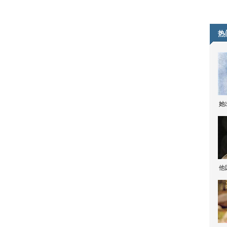
热
她
他