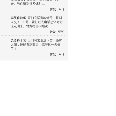
会。当你赚到很多钱时…
转发
|
评论
李英俊律师
哥们充话费输错号，替别
人交了100元，就打过去电话想让对方
充点回来。对方特郁闷地说…
转发
|
评论
急诊科于莺
出门时发现没下雪，还有
太阳，还能看到蓝天，惊呼这一天值
了！
转发
|
评论