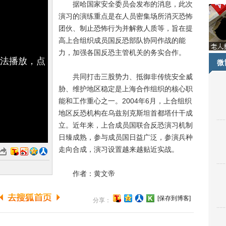
据哈国家安全委员会发布的消息，此次
演习的演练重点是在人员密集场所消灭恐怖
团伙、制止恐怖行为并解救人质等，旨在提
高上合组织成员国反恐部队协同作战的能
力，加强各国反恐主管机关的务实合作。
无法播放，点
微
共同打击三股势力、抵御非传统安全威
胁、维护地区稳定是上海合作组织的核心职
能和工作重心之一。2004年6月，上合组织
地区反恐机构在乌兹别克斯坦首都塔什干成
立。近年来，上合成员国联合反恐演习机制
日臻成熟，参与成员国日益广泛，参演兵种
走向合成，演习设置越来越贴近实战。
作者：黄文帝
[保存到博客]
分享：