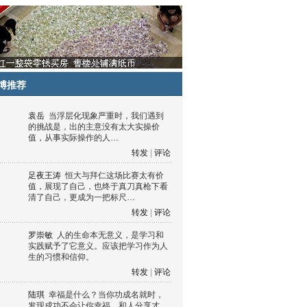
博推荐
袁岳
当浮层化现象严重时，我们遇到
的挑战是，出的主意没有太大实操价
值，从事实际操作的人…
转发
|
评论
足夜王涛
恒大与拜仁这场比赛太有价
值，展现了自己，也终于真刀真枪下看
清了自己，更成为一把标尺…
转发
|
评论
罗崇敏
人的生命本无意义，是学习和
实践赋予了它意义。应该把学习作为人
生的习惯和信仰。
转发
|
评论
陆琪
幸福是什么？当你功成名就时，
发现成功不会让你幸福，和人分享才