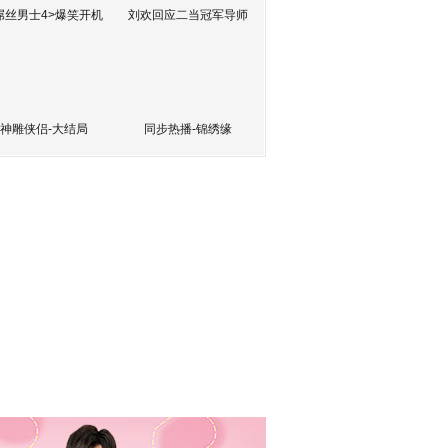
屌丝男士4>爆笑开机
刘欢回应二当冠军导师
神雕侠侣-大结局
同步热播-锦绣缘