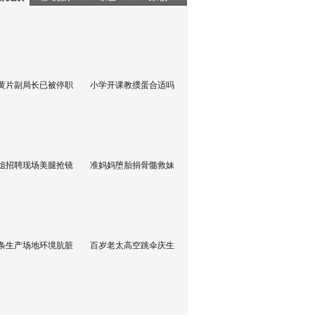
黄片副局长已被停职
小学开课教掼蛋合适吗
姐招聘现场美腿抢镜
准妈妈堕胎捐骨髓救妹
条生产场地环境肮脏
百岁老太高空跳伞庆生