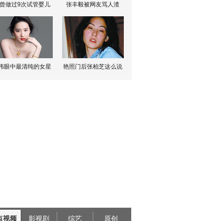
曾做过9次试管婴儿
张丰毅被网友骂人渣
伟眼中最清纯的女星
艳照门后张柏芝这么说
点视频
影视剧
综艺
原创