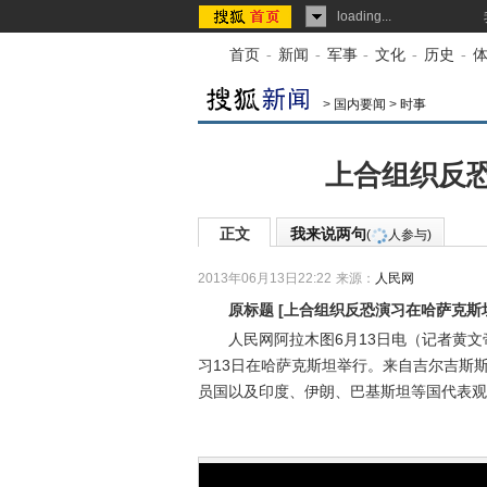
loading...
首页
-
新闻
-
军事
-
文化
-
历史
-
>
国内要闻
>
时事
上合组织反
正文
我来说两句
(
人参与)
2013年06月13日22:22
来源：
人民网
原标题
[
上合组织反恐演习在哈萨克斯
人民网阿拉木图6月13日电（记者黄文帝）
习13日在哈萨克斯坦举行。来自吉尔吉斯
员国以及印度、伊朗、巴基斯坦等国代表观