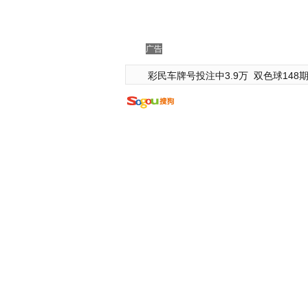
广告
彩民车牌号投注中3.9万
双色球148期