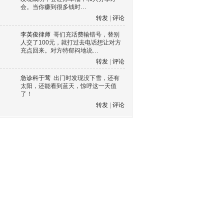
会。当你赚到很多钱时…
转发
|
评论
李英俊律师
哥们充话费输错号，替别
人交了100元，就打过去电话想让对方
充点回来。对方特郁闷地说…
转发
|
评论
急诊科于莺
出门时发现没下雪，还有
太阳，还能看到蓝天，惊呼这一天值
了！
转发
|
评论