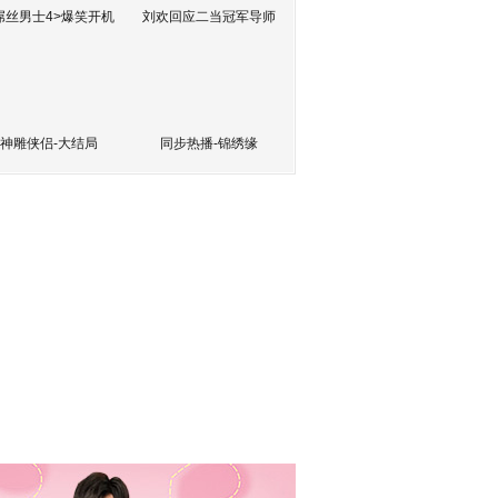
屌丝男士4>爆笑开机
刘欢回应二当冠军导师
神雕侠侣-大结局
同步热播-锦绣缘