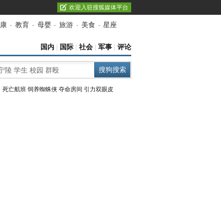
欢迎入驻搜狐媒体平台
康
-
教育
-
母婴
-
旅游
-
美食
-
星座
国内
|
国际
|
社会
|
军事
|
评论
：
死亡航班
饲养蜘蛛侠
夺命房间
引力双眼皮