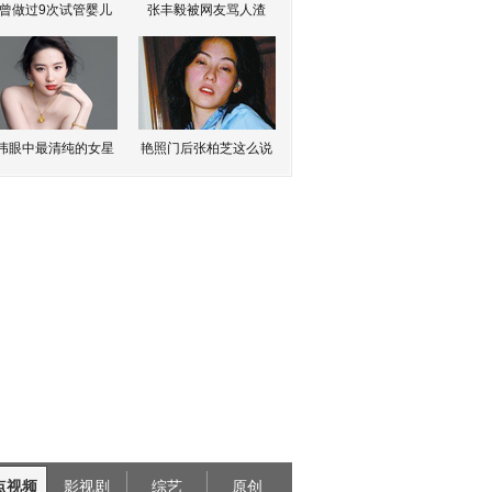
曾做过9次试管婴儿
张丰毅被网友骂人渣
伟眼中最清纯的女星
艳照门后张柏芝这么说
点视频
影视剧
综艺
原创