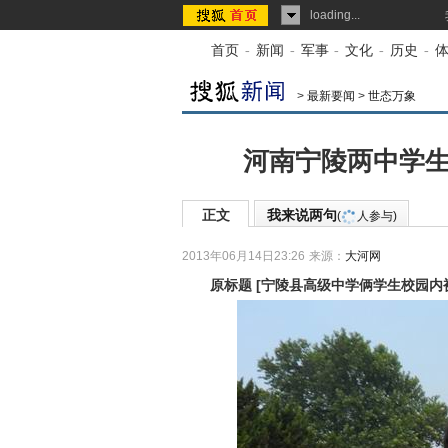
loading...
首页
-
新闻
-
军事
-
文化
-
历史
-
>
最新要闻
>
世态万象
河南宁陵两中学生
正文
我来说两句
(
人参与)
2013年06月14日23:26
来源：
大河网
原标题
[
宁陵县高级中学俩学生校园内被