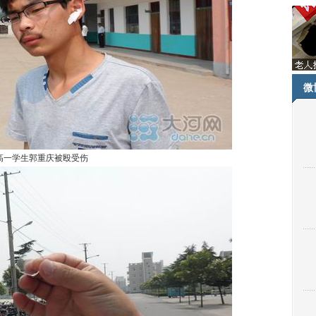
微
高一学生郭重庆被殴受伤