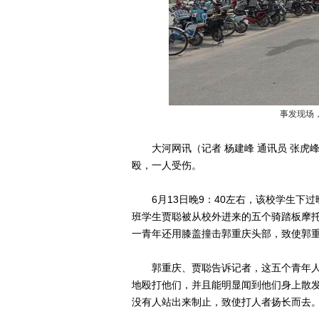
事发现场
大河网讯（记者 杨建峰 通讯员 张虎峰
殴，一人受伤。
6月13日晚9：40左右，该校学生下过
班学生贾聪被从校外进来的五个骑踏板摩
一青年还用膝盖撞击郭重庆头部，致使郭
郭重庆、贾聪告诉记者，这五个青年人
地殴打他们，并且能明显闻到他们身上散
没有人站出来制止，致使打人者扬长而去