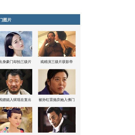
门图片
出身豪门却拍三级片
戏精演三级片获影帝
因嫖娼入狱现在复出
被孙红雷抛弃她入佛门