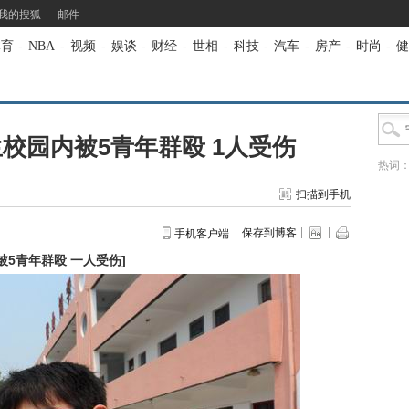
我的搜狐
邮件
体育
-
NBA
-
视频
-
娱谈
-
财经
-
世相
-
科技
-
汽车
-
房产
-
时尚
-
健
校园内被5青年群殴 1人受伤
热词
扫描到手机
保存到博客
手机客户端
5青年群殴 一人受伤
]