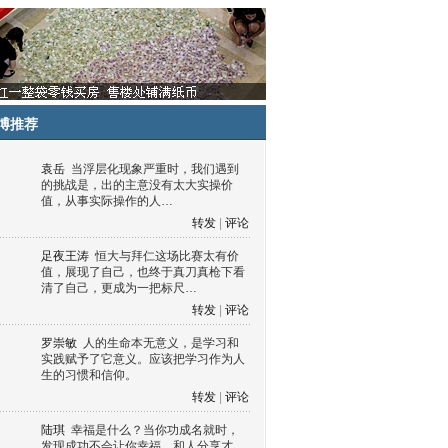
博推荐
袁岳
当浮层化现象严重时，我们遇到
的挑战是，出的主意没有太大实操价
值，从事实际操作的人…
转发
|
评论
足夜王涛
恒大与拜仁这场比赛太有价
值，展现了自己，也终于真刀真枪下看
清了自己，更成为一把标尺…
转发
|
评论
罗崇敏
人的生命本无意义，是学习和
实践赋予了它意义。应该把学习作为人
生的习惯和信仰。
转发
|
评论
陆琪
幸福是什么？当你功成名就时，
发现成功不会让你幸福，和人分享才