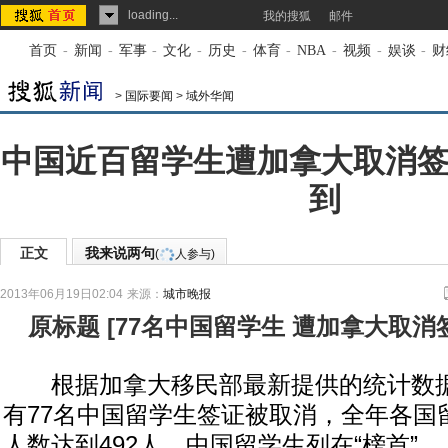
loading...
我的搜狐
邮件
首页
-
新闻
-
军事
-
文化
-
历史
-
体育
-
NBA
-
视频
-
娱谈
-
财
>
国际要闻
>
域外华闻
中国近百留学生遭加拿大取消签
到
正文
我来说两句
(
人参与)
2013年06月19日02:04
来源：
城市晚报
原标题
[
77名中国留学生 遭加拿大取消
根据加拿大移民部最新提供的统计数据
有77名中国留学生签证被取消，全年各国
人数达到492人，中国留学生列在“榜首”。