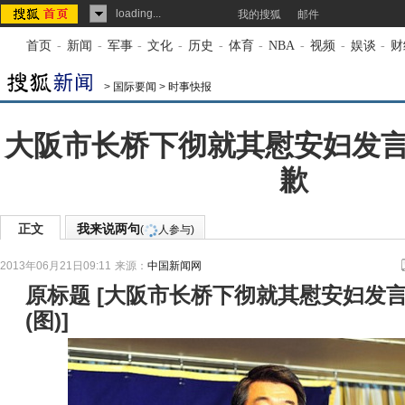
loading...
我的搜狐
邮件
首页
-
新闻
-
军事
-
文化
-
历史
-
体育
-
NBA
-
视频
-
娱谈
-
财
>
国际要闻
>
时事快报
大阪市长桥下彻就其慰安妇发
歉
正文
我来说两句
(
人参与)
2013年06月21日09:11
来源：
中国新闻网
原标题
[
大阪市长桥下彻就其慰安妇发
(图)
]