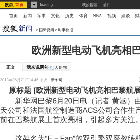
loading...
我的搜狐
邮件
首页
-
新闻
-
军事
-
文化
-
历史
-
体育
-
NBA
-
视频
-
娱谈
-
财
>
国际要闻
>
时事快报
欧洲新型电动飞机亮相
正文
我来说两句
(
人参与)
2013年06月21日14:46
来源：
新华网
原标题
[
欧洲新型电动飞机亮相巴黎航
新华网巴黎6月20日电（记者 黄涵）
天公司和法国航空制造商ACS公司合作生
前在巴黎航展上首次亮相，引起多方关注
这架名为“E－Fan”的双引擎双座教练机长