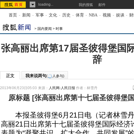
loading...
我的搜狐
邮件
首页
-
新闻
-
军事
-
文化
-
历史
-
体育
-
NBA
-
视频
-
娱谈
-
财
>
国内要闻
>
时事
张高丽出席第17届圣彼得堡国
辞
正文
我来说两句
(
人参与)
2013年06月23日05:03
来源：
人民网-人民日报
作者：林雪丹
原标题
[
张高丽出席第十七届圣彼得堡
本报圣彼得堡6月21日电（记者林雪丹
高丽21日出席第十七届圣彼得堡国际经济
表题为“凝聚共识，扩大合作，共同发展”