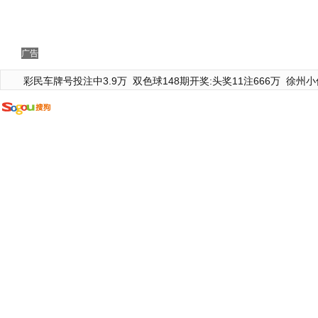
广告
彩民车牌号投注中3.9万
双色球148期开奖:头奖11注666万
徐州小