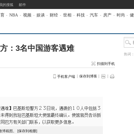
我的搜狐
邮件
体育
-
NBA
-
视频
-
娱谈
-
财经
-
世相
-
科技
-
汽车
-
房产
-
时尚
-
健
方：3名中国游客遇难
热词
扫描到手机
保存到博客
手机客户端
微博截图。
[保存到相册]