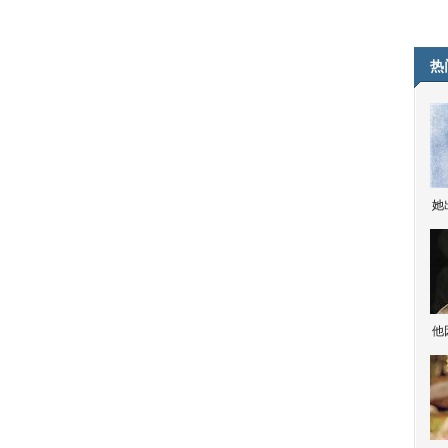
热
她
他