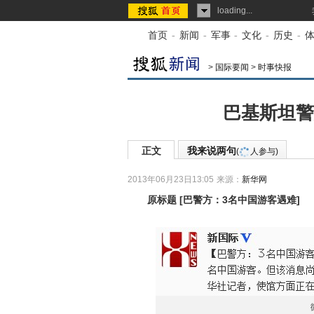
loading...
首页
-
新闻
-
军事
-
文化
-
历史
-
>
国际要闻
>
时事快报
巴基斯坦警
正文
我来说两句
(
人参与)
2013年06月23日13:05
来源：
新华网
原标题
[
巴警方：3名中国游客遇难
]