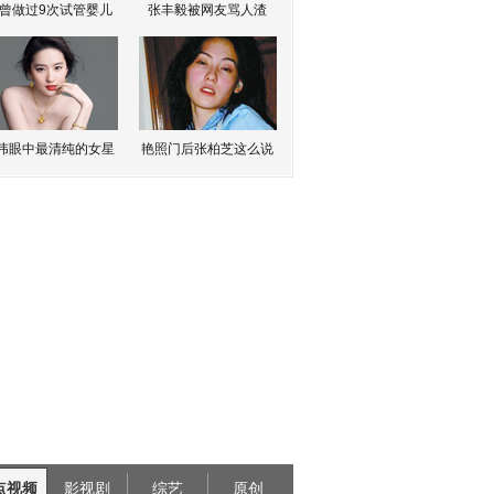
曾做过9次试管婴儿
张丰毅被网友骂人渣
伟眼中最清纯的女星
艳照门后张柏芝这么说
点视频
影视剧
综艺
原创