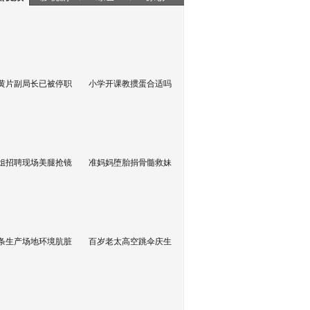
黄片副局长已被停职
小学开课教掼蛋合适吗
姐招聘现场美腿抢镜
准妈妈堕胎捐骨髓救妹
条生产场地环境肮脏
百岁老太高空跳伞庆生