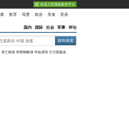
欢迎入驻搜狐媒体平台
康
-
教育
-
母婴
-
旅游
-
美食
-
星座
国内
|
国际
|
社会
|
军事
|
评论
：
死亡航班
饲养蜘蛛侠
夺命房间
引力双眼皮