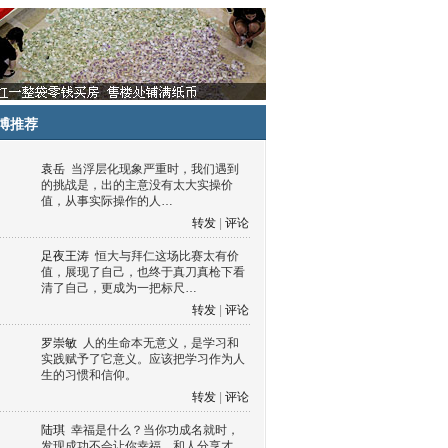
博推荐
袁岳
当浮层化现象严重时，我们遇到
的挑战是，出的主意没有太大实操价
值，从事实际操作的人…
转发
|
评论
足夜王涛
恒大与拜仁这场比赛太有价
值，展现了自己，也终于真刀真枪下看
清了自己，更成为一把标尺…
转发
|
评论
罗崇敏
人的生命本无意义，是学习和
实践赋予了它意义。应该把学习作为人
生的习惯和信仰。
转发
|
评论
陆琪
幸福是什么？当你功成名就时，
发现成功不会让你幸福，和人分享才