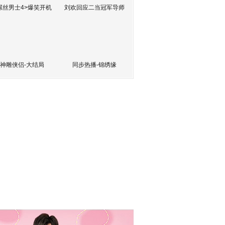
屌丝男士4>爆笑开机
刘欢回应二当冠军导师
神雕侠侣-大结局
同步热播-锦绣缘