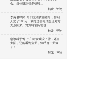
会。当你赚到很多钱时…
转发
|
评论
李英俊律师
哥们充话费输错号，替别
人交了100元，就打过去电话想让对方
充点回来。对方特郁闷地说…
转发
|
评论
急诊科于莺
出门时发现没下雪，还有
太阳，还能看到蓝天，惊呼这一天值
了！
转发
|
评论