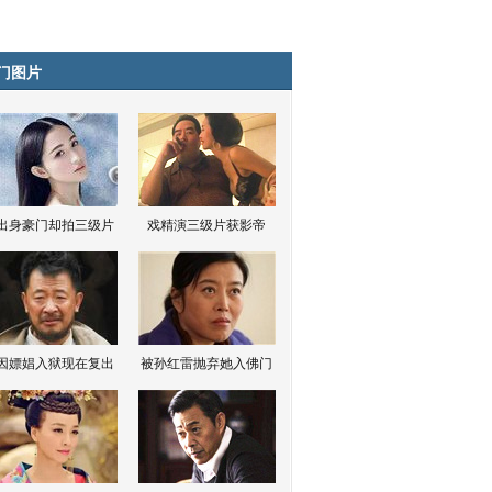
门图片
出身豪门却拍三级片
戏精演三级片获影帝
因嫖娼入狱现在复出
被孙红雷抛弃她入佛门