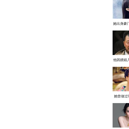
她出身豪
他因嫖娼
她曾做过