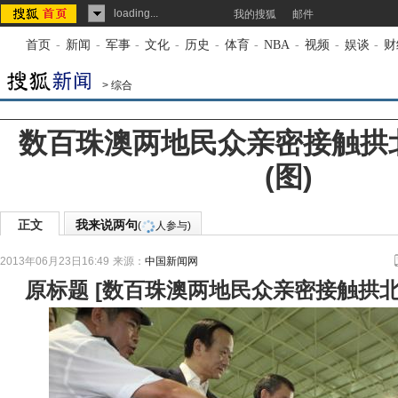
loading...
我的搜狐
邮件
首页
-
新闻
-
军事
-
文化
-
历史
-
体育
-
NBA
-
视频
-
娱谈
-
财
>
综合
数百珠澳两地民众亲密接触拱
(图)
正文
我来说两句
(
人参与)
2013年06月23日16:49
来源：
中国新闻网
原标题
[
数百珠澳两地民众亲密接触拱北