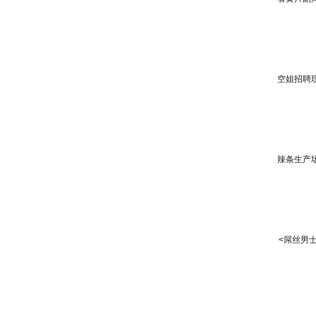
空姐招聘
辣条生产
<屌丝男士