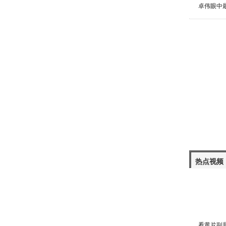
卓伟眼中
热点视频
看黄片副