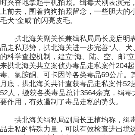
时兴奋地拿起手机拍照。缉毒犬刚表演完，
上前去，围着狗狗拍照留念，一些胆大的
毛犬“金威”的闪亮皮毛。
拱北海关副关长兼缉私局局长庞启明表
品走私形势，拱北海关进一步完善“人、犬
的科学查控机制，建立“海、陆、空、邮”
来拱北海关共立案侦办毒品走私案件204
毒、氯胺酮、可卡因等各类毒品69公斤。
月底，拱北海关共计查获毒品走私案件52
52人，缴获各类毒品总计3564余克，缉
要作用，有效遏制了毒品走私的势头。
拱北海关缉私局副局长王植均称，缉毒
品走私的特殊力量，可以有效检查进出境