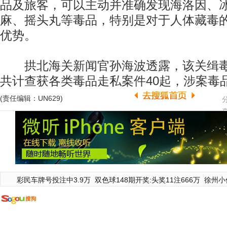
品及旅客，可以主动并准确发现海洛因、
麻、摇头丸等毒品，特别是对于人体藏毒
优势。
拱北海关新闻官孙海波透露，该关缉毒
共计查获各类毒品走私案件40起，涉案毒品
(责任编辑：UN629)
彩民车牌号投注中3.9万
双色球148期开奖:头奖11注666万
徐州小