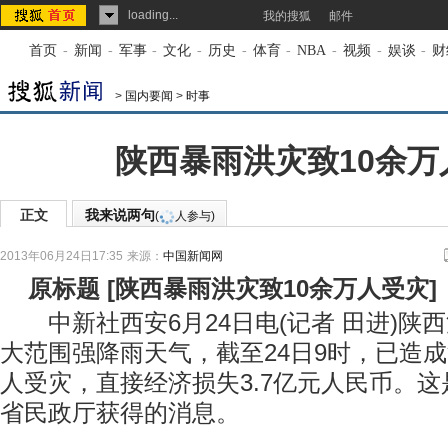
loading...
我的搜狐
邮件
首页
-
新闻
-
军事
-
文化
-
历史
-
体育
-
NBA
-
视频
-
娱谈
-
财
>
国内要闻
>
时事
陕西暴雨洪灾致10余万
正文
我来说两句
(
人参与)
2013年06月24日17:35
来源：
中国新闻网
原标题
[
陕西暴雨洪灾致10余万人受灾
]
中新社西安6月24日电(记者 田进)陕
大范围强降雨天气，截至24日9时，已造成汉
人受灾，直接经济损失3.7亿元人民币。
省民政厅获得的消息。