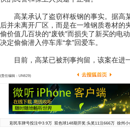
高某承认了盗窃样板钢的事实。据高某
后并未离开厂区，而是在一堆钢质卷材的
偷价值几百块的“废铁”而损失了新买的电
决定偷偷潜入停车库“拿”回爱车。
目前，高某已被刑事拘留，该案在进一
(责任编辑：UN629)
彩民车牌号投注中3.9万
双色球148期开奖:头奖11注666万
徐州小