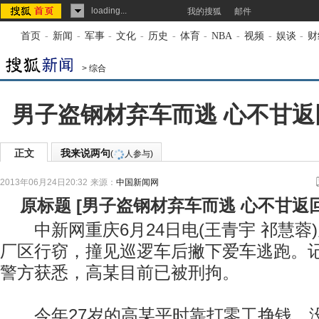
loading...
我的搜狐
邮件
首页
-
新闻
-
军事
-
文化
-
历史
-
体育
-
NBA
-
视频
-
娱谈
-
财
>
综合
男子盗钢材弃车而逃 心不甘
正文
我来说两句
(
人参与)
2013年06月24日20:32
来源：
中国新闻网
原标题
[
男子盗钢材弃车而逃 心不甘返
中新网重庆6月24日电(王青宇 祁慧蓉
厂区行窃，撞见巡逻车后撇下爱车逃跑。记
警方获悉，高某目前已被刑拘。
今年27岁的高某平时靠打零工挣钱，