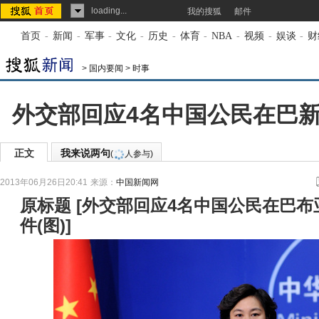
loading...
我的搜狐
邮件
首页
-
新闻
-
军事
-
文化
-
历史
-
体育
-
NBA
-
视频
-
娱谈
-
财
>
国内要闻
>
时事
外交部回应4名中国公民在巴新
正文
我来说两句
(
人参与)
2013年06月26日20:41
来源：
中国新闻网
原标题
[
外交部回应4名中国公民在巴布
件(图)
]