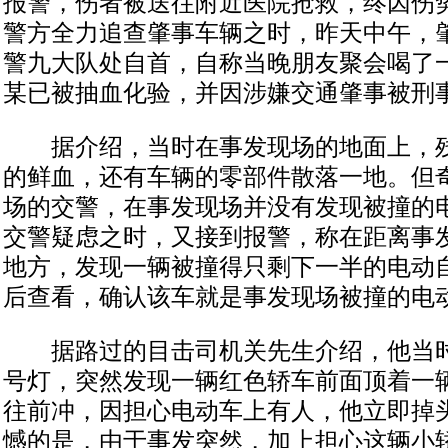
报警，伤者被送往附近医院抢救，终因伤
警方全力追查肇事车辆之时，昨天中午，
警九大队处自首，自称当晚朋友聚会喝了
某已被抽血化验，并因涉嫌交通肇事被刑
据介绍，当时在事发现场的地面上，残
的鲜血，还有车辆的零部件散落一地。但
场的交警，在事发现场并没有发现被撞的
交警疑虑之时，又接到报警，称在距离事发
地方，发现一辆被撞得只剩下一半的电动
后查看，确认该车就是事发现场被撞的电
据路过的目击司机关先生介绍，他当时
号灯，突然发现一辆红色轿车前面顶着一
往前冲，因担心电动车上有人，他立即掉
憾的是，由于事发突然，加上担心这辆小