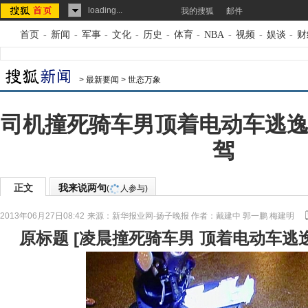
loading...
我的搜狐
邮件
首页
-
新闻
-
军事
-
文化
-
历史
-
体育
-
NBA
-
视频
-
娱谈
-
财
>
最新要闻
>
世态万象
司机撞死骑车男顶着电动车逃逸
驾
正文
我来说两句
(
人参与)
2013年06月27日08:42
来源：
新华报业网-扬子晚报
作者：戴建中 郭一鹏 梅建明
原标题
[
凌晨撞死骑车男 顶着电动车逃