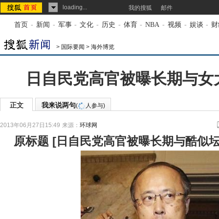
loading...
我的搜狐
邮件
首页
-
新闻
-
军事
-
文化
-
历史
-
体育
-
NBA
-
视频
-
娱谈
-
财
>
国际要闻
>
海外博览
日自民党高官被曝长期与女
正文
我来说两句
(
人参与)
2013年06月27日15:49
来源：
环球网
原标题
[
日自民党高官被曝长期与酷似