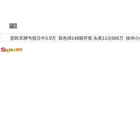
广告
彩民车牌号投注中3.9万
双色球148期开奖:头奖11注666万
徐州小