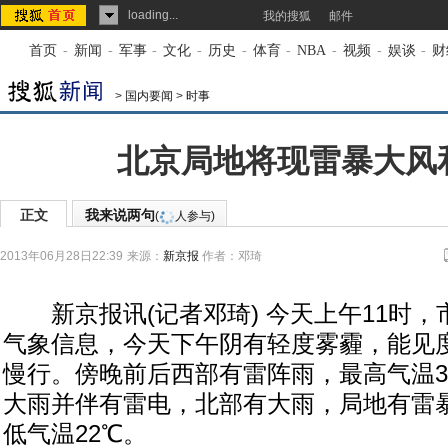
loading...
我的搜狐
邮件
首页
-
新闻
-
军事
-
文化
-
历史
-
体育
-
NBA
-
视频
-
娱谈
-
财
>
国内要闻
>
时事
北京局地将现雷暴大风
正文
我来说两句
(
人参与)
2013年06月28日22:39
来源：
新京报
作者：邓琦
新京报讯(记者邓琦) 今天上午11时，
气象信息，今天下午阴有轻度雾霾，能见
慢行。傍晚前后西部有雷阵雨，最高气温3
大雨并伴有雷电，北部有大雨，局地有雷
低气温22℃。