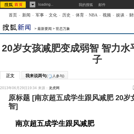
loading...
我的搜狐
邮件
首页
-
新闻
-
军事
-
文化
-
历史
-
体育
-
NBA
-
视频
-
娱谈
-
财
>
最新要闻
>
世态万象
20岁女孩减肥变成弱智 智力水
子
正文
我来说两句
(
人参与)
2013年06月29日19:34
来源：
龙虎网
原标题
[
南京超五成学生跟风减肥 20
智
]
南京超五成学生跟风减肥