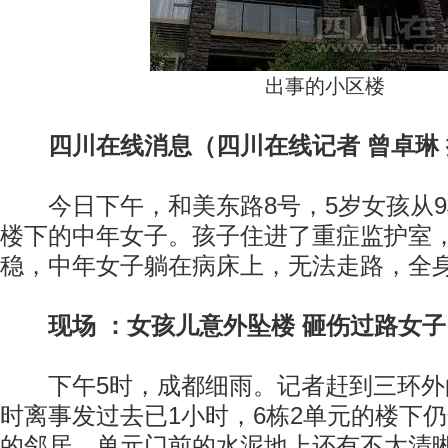
出事的小区楼
四川在线消息（四川在线记者 曾卓琳 
今日下午，和美东路8号，5岁女孩从9
楼下的中年女子。孩子住进了重症监护室
稳，中年女子躺在病床上，无法走路，全
现场 ：女孩儿意外坠楼 砸伤过路女子
下午5时，成都细雨。记者赶到三环外
时离事发过去已1小时，6栋2单元的楼下
的邻居，单元门前的水泥地上还有不太清