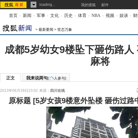
loading...
我的搜狐
邮件
首页
-
新闻
-
军事
-
文化
-
历史
-
体育
-
NBA
-
视频
-
娱谈
-
财
>
最新要闻
>
世态万象
成都5岁幼女9楼坠下砸伤路人
麻将
正文
我来说两句
(
人参与)
2013年06月29日23:02
来源：
四川在线
原标题
[
5岁女孩9楼意外坠楼 砸伤过路中