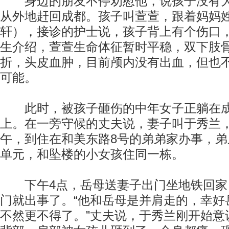
身边的朋友不停劝慰他，说孩子没有大
从外地赶回成都。孩子叫萱萱，跟着妈妈
轩），接诊的护士说，孩子背上有个伤口
生介绍，萱萱生命体征暂时平稳，双下肢
折，头皮血肿，目前颅内没有出血，但也
可能。
此时，被孩子砸伤的中年女子正躺在成
上。在一旁守候的丈夫说，妻子叫于秀兰，
午，到住在和美东路8号的弟弟家办事，弟
单元，和坠楼的小女孩住同一栋。
下午4点，岳母送妻子出门坐地铁回家
门就出事了。“他和岳母是并肩走的，幸好
不然更不得了。”丈夫说，于秀兰刚开始意