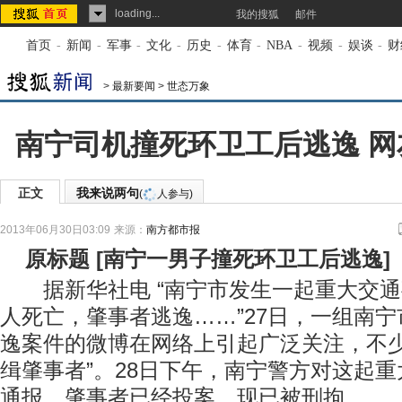
loading...
我的搜狐
邮件
首页
-
新闻
-
军事
-
文化
-
历史
-
体育
-
NBA
-
视频
-
娱谈
-
财
>
最新要闻
>
世态万象
南宁司机撞死环卫工后逃逸 网
正文
我来说两句
(
人参与)
2013年06月30日03:09
来源：
南方都市报
原标题
[
南宁一男子撞死环卫工后逃逸
]
据新华社电 “南宁市发生一起重大交通
人死亡，肇事者逃逸……”27日，一组南
逸案件的微博在网络上引起广泛关注，不少
缉肇事者”。28日下午，南宁警方对这起
通报，肇事者已经投案，现已被刑拘。