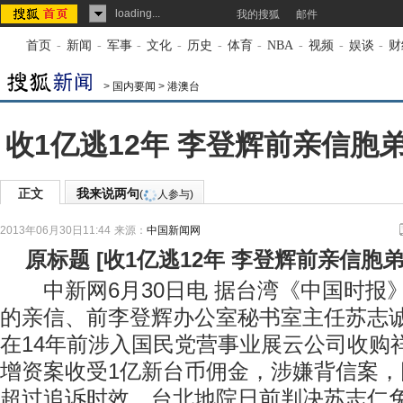
loading...
我的搜狐
邮件
首页
-
新闻
-
军事
-
文化
-
历史
-
体育
-
NBA
-
视频
-
娱谈
-
财
>
国内要闻
>
港澳台
收1亿逃12年 李登辉前亲信胞
正文
我来说两句
(
人参与)
2013年06月30日11:44
来源：
中国新闻网
原标题
[
收1亿逃12年 李登辉前亲信胞
中新网6月30日电 据台湾《中国时报
的亲信、前李登辉办公室秘书室主任苏志
在14年前涉入国民党营事业展云公司收购
增资案收受1亿新台币佣金，涉嫌背信案，
超过追诉时效，台北地院日前判决苏志仁