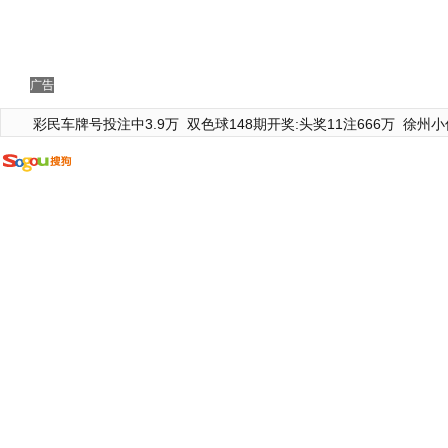
广告
彩民车牌号投注中3.9万
双色球148期开奖:头奖11注666万
徐州小