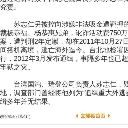
究责。
苏志仁另被控向涉嫌非法吸金遭羁押的“
裁杨恭福、杨恭惠兄弟，讹诈活动费750
案，遭判刑2年定谳，却在2011年10月2
间搭机离境，逃亡海外迄今。台北地检署
行，2012年3月发布通缉，事隔多年也已
牢狱之灾。
台湾国鸿、瑞登公司负责人苏志仁，疑
地，调查部门曾经将他列为“追缉重大外逃
缉多年并无结果。
(责任编辑：UN011)