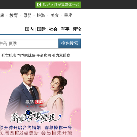
欢迎入驻搜狐媒体平台
康
-
教育
-
母婴
-
旅游
-
美食
-
星座
国内
|
国际
|
社会
|
军事
|
评论
：
死亡航班
饲养蜘蛛侠
夺命房间
引力双眼皮