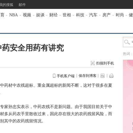
我的搜狐
邮件
体育
-
NBA
-
视频
-
娱谈
-
财经
-
世相
-
科技
-
汽车
-
房产
-
时尚
-
健
中药安全用药有讲究
热词
扫描到手机
保存到博客
手机客户端
药材中农残超标、重金属超标的新闻不断，这对于很多在夏
。
家孙忠实表示，中药农残不是新问题。由于我国目前关于中
材多从药农手里散收过来，因此存在很大的农药残留风险，而
别其中的农药残留情况。