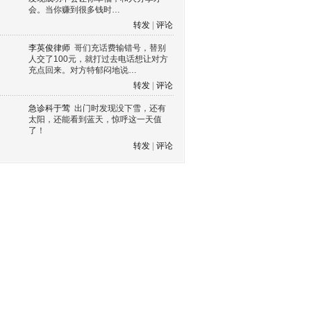
会。当你赚到很多钱时…
转发
|
评论
李英俊律师
哥们充话费输错号，替别
人交了100元，就打过去电话想让对方
充点回来。对方特郁闷地说…
转发
|
评论
急诊科于莺
出门时发现没下雪，还有
太阳，还能看到蓝天，惊呼这一天值
了！
转发
|
评论