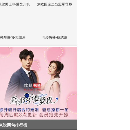
屌丝男士4>爆笑开机
刘欢回应二当冠军导师
神雕侠侣-大结局
同步热播-锦绣缘
来说两句排行榜