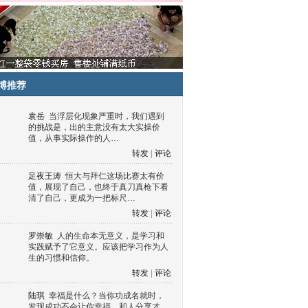
博推荐
袁岳
当浮层化现象严重时，我们遇到
的挑战是，出的主意没有太大实操价
值，从事实际操作的人…
转发
|
评论
足夜王涛
恒大与拜仁这场比赛太有价
值，展现了自己，也终于真刀真枪下看
清了自己，更成为一把标尺…
转发
|
评论
罗崇敏
人的生命本无意义，是学习和
实践赋予了它意义。应该把学习作为人
生的习惯和信仰。
转发
|
评论
陆琪
幸福是什么？当你功成名就时，
发现成功不会让你幸福，和人分享才