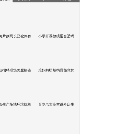
黄片副局长已被停职
小学开课教掼蛋合适吗
姐招聘现场美腿抢镜
准妈妈堕胎捐骨髓救妹
条生产场地环境肮脏
百岁老太高空跳伞庆生