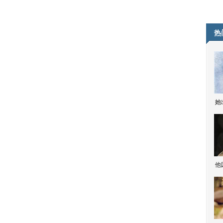
热
她
他