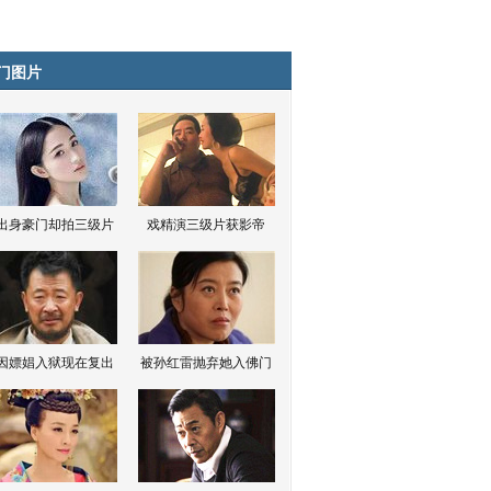
门图片
出身豪门却拍三级片
戏精演三级片获影帝
因嫖娼入狱现在复出
被孙红雷抛弃她入佛门