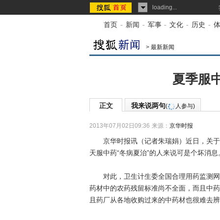
loading...
首页
-
新闻
-
军事
-
文化
-
历史
-
>
最新新闻
夏季服
正文
我来说两句
(
人参与)
2013年07月02日09:36
来源：
京华时报
京华时报讯（记者朱瑞娟）近日，关于中
天服中药“冬病夏治”的人来说可是个坏消息
对此，卫生计生委全国合理用药监测网专
药材中的农药残留标准尚不全面，而且中药
且药厂从各地收购过来的中药材也很难去辨