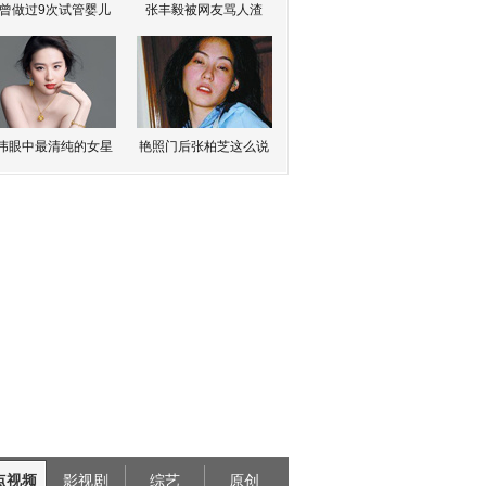
曾做过9次试管婴儿
张丰毅被网友骂人渣
伟眼中最清纯的女星
艳照门后张柏芝这么说
点视频
影视剧
综艺
原创