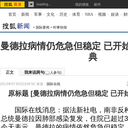
loading...
我的搜狐
邮件
首页
-
新闻
-
军事
-
文化
-
历史
-
体育
-
NBA
-
视频
-
娱谈
-
财
>
国际要闻
>
时事快报
曼德拉病情仍危急但稳定 已开
典
正文
我来说两句
(
人参与)
2013年07月02日09:50
来源：
国际在线
原标题
[
曼德拉病情仍危急但稳定 已开
国际在线消息：据法新社电，南非反种
总统曼德拉因肺部感染复发，住院已超过
今天表示，曼德拉的病情依然危急但稳定