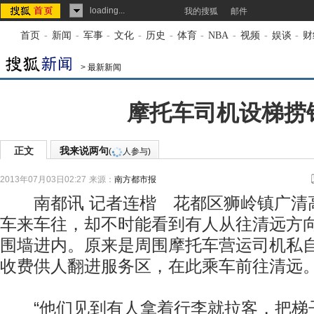
loading...
我的搜狐
邮件
首页
-
新闻
-
军事
-
文化
-
历史
-
体育
-
NBA
-
视频
-
娱谈
-
财
>
最新新闻
摩托车司机设梯捞
正文
我来说两句
(
人参与)
2013年07月03日02:27
来源：
南方都市报
南都讯 记者连楷 花都区狮岭镇广清
车来车往，却不时能看到有人从往清远方
围墙进内。原来是周围摩托车营运司机私
收费供人翻进服务区，在此乘车前往清远
“他们见到有人拿着行李就拉客，把梯