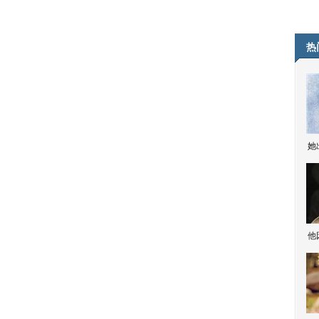
热
她
他