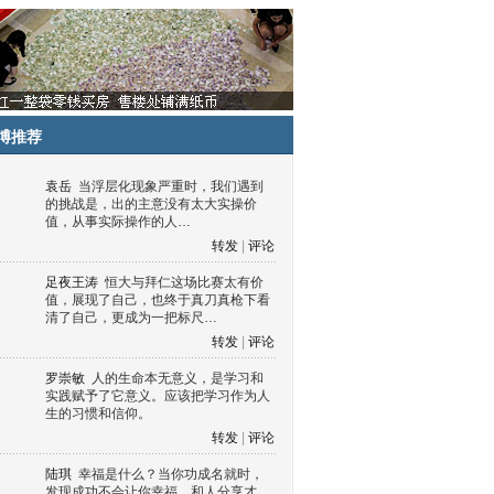
博推荐
袁岳
当浮层化现象严重时，我们遇到
的挑战是，出的主意没有太大实操价
值，从事实际操作的人…
转发
|
评论
足夜王涛
恒大与拜仁这场比赛太有价
值，展现了自己，也终于真刀真枪下看
清了自己，更成为一把标尺…
转发
|
评论
罗崇敏
人的生命本无意义，是学习和
实践赋予了它意义。应该把学习作为人
生的习惯和信仰。
转发
|
评论
陆琪
幸福是什么？当你功成名就时，
发现成功不会让你幸福，和人分享才