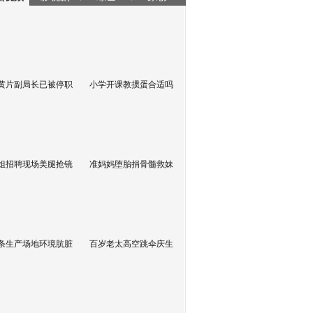
黄片副局长已被停职
小学开课教掼蛋合适吗
姐招聘现场美腿抢镜
准妈妈堕胎捐骨髓救妹
条生产场地环境肮脏
百岁老太高空跳伞庆生