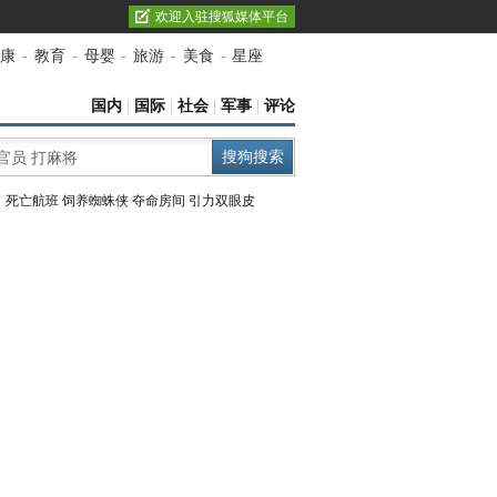
欢迎入驻搜狐媒体平台
康
-
教育
-
母婴
-
旅游
-
美食
-
星座
国内
|
国际
|
社会
|
军事
|
评论
：
死亡航班
饲养蜘蛛侠
夺命房间
引力双眼皮