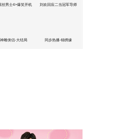
屌丝男士4>爆笑开机
刘欢回应二当冠军导师
神雕侠侣-大结局
同步热播-锦绣缘