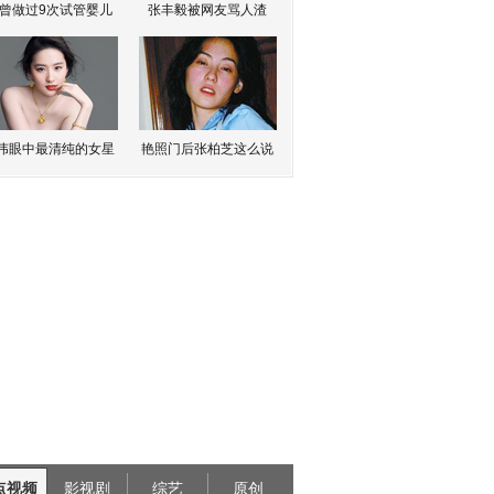
曾做过9次试管婴儿
张丰毅被网友骂人渣
伟眼中最清纯的女星
艳照门后张柏芝这么说
点视频
影视剧
综艺
原创