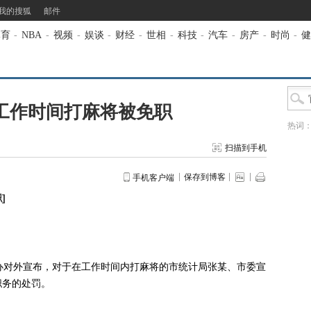
我的搜狐
邮件
体育
-
NBA
-
视频
-
娱谈
-
财经
-
世相
-
科技
-
汽车
-
房产
-
时尚
-
健
工作时间打麻将被免职
热词
扫描到手机
保存到博客
手机客户端
职
]
对外宣布，对于在工作时间内打麻将的市统计局张某、市委宣
职务的处罚。