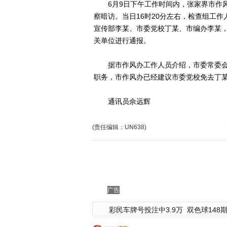
6月9日下午工作时间内，张家界市作风
察暗访。当日16时20分左右，检查组工
宣传部李某、市委党校丁某、市编办李某
关单位进行通报。
据市作风办工作人员介绍，市委常委会
职务，市作风办已经建议市委党校免去丁
通讯员佘远辉
(责任编辑：UN638)
广告
彩民车牌号投注中3.9万
双色球148期