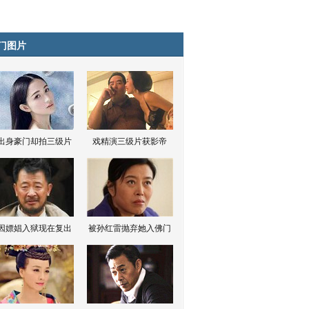
门图片
出身豪门却拍三级片
戏精演三级片获影帝
因嫖娼入狱现在复出
被孙红雷抛弃她入佛门