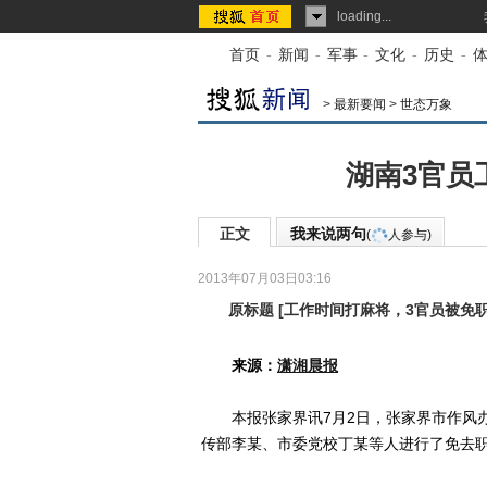
loading...
首页
-
新闻
-
军事
-
文化
-
历史
-
>
最新要闻
>
世态万象
湖南3官员
正文
我来说两句
(
人参与)
2013年07月03日03:16
原标题
[
工作时间打麻将，3官员被免
来源：
潇湘晨报
本报张家界讯7月2日，张家界市作风办
传部李某、市委党校丁某等人进行了免去