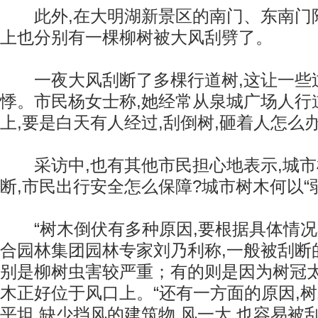
此外,在大明湖新景区的南门、东南门附
上也分别有一棵柳树被大风刮劈了。
一夜大风刮断了多棵行道树,这让一些
悸。市民杨女士称,她经常从泉城广场人行道
上,要是白天有人经过,刮倒树,砸着人怎么办
采访中,也有其他市民担心地表示,城市
断,市民出行安全怎么保障?城市树木何以“弱
“树木倒伏有多种原因,要根据具体情况
合园林集团园林专家刘乃利称,一般被刮断
别是柳树虫害较严重；有的则是因为树冠太
木正好位于风口上。“还有一方面的原因,
平坦,缺少挡风的建筑物,风一大,也容易被刮