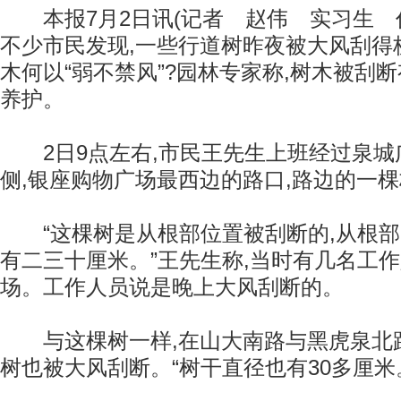
本报7月2日讯(记者 赵伟 实习生 任
不少市民发现,一些行道树昨夜被大风刮得
木何以“弱不禁风”?园林专家称,树木被刮
养护。
2日9点左右,市民王先生上班经过泉城
侧,银座购物广场最西边的路口,路边的一
“这棵树是从根部位置被刮断的,从根部
有二三十厘米。”王先生称,当时有几名工
场。工作人员说是晚上大风刮断的。
与这棵树一样,在山大南路与黑虎泉北路
树也被大风刮断。“树干直径也有30多厘米