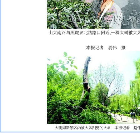
山大南路与黑虎泉北路路口附近,一棵大树被大
本报记者 尉伟 摄
大明湖新景区内被大风刮劈的大树 本报记者 赵