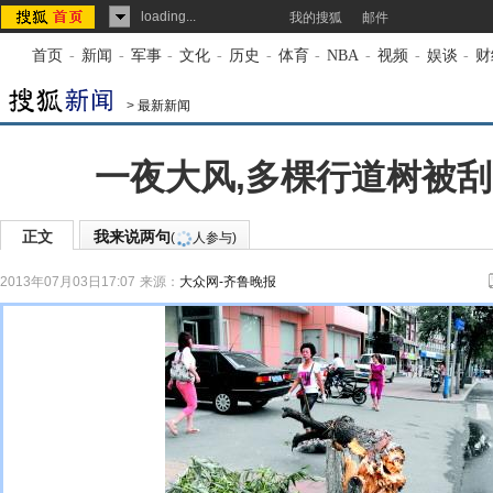
loading...
我的搜狐
邮件
首页
-
新闻
-
军事
-
文化
-
历史
-
体育
-
NBA
-
视频
-
娱谈
-
财
>
最新新闻
一夜大风,多棵行道树被刮
正文
我来说两句
(
人参与)
2013年07月03日17:07
来源：
大众网-齐鲁晚报