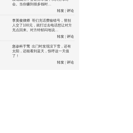
会。当你赚到很多钱时…
转发
|
评论
李英俊律师
哥们充话费输错号，替别
人交了100元，就打过去电话想让对方
充点回来。对方特郁闷地说…
转发
|
评论
急诊科于莺
出门时发现没下雪，还有
太阳，还能看到蓝天，惊呼这一天值
了！
转发
|
评论