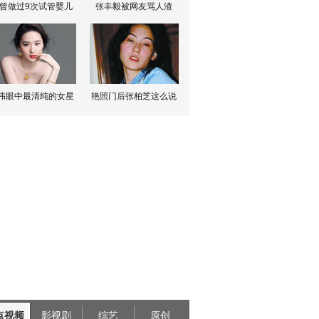
曾做过9次试管婴儿
张丰毅被网友骂人渣
伟眼中最清纯的女星
艳照门后张柏芝这么说
点视频
影视剧
综艺
原创