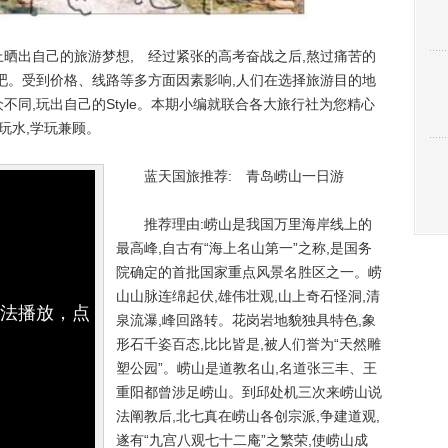
出自己的旅游梦想, 经过紧张的高考奋战之后,熬过痛苦的
游吧。受到价格、线路等多方面因素影响,人们在选择旅游目的地
不同,玩出自己的Style。本期小编就联合各大旅行社为您精心
玩水,学玩兼顾。
蓝天国旅推荐: 青岛崂山一日游
推荐理由:崂山是我国万里海岸线上的
最高峰,自古有“海上名山第一”之称,是国务
院确定的首批国家重点风景名胜区之一。崂
山山脉连绵起伏,雄伟壮观,山上奇石怪洞,清
无法播放，点
泉流瀑,峰回路转。花岗岩地貌独具特色,象
形石千姿百态,比比皆是,被人们誉为“天然雕
塑公园”。崂山是道教名山,名道张三丰、王
重阳都曾涉足崂山。到邱处机三次来崂山说
法阐教后,北七真在崂山各创宗派,争建道观,
遂有“九宫八观七十二庵”之繁荣,使崂山成