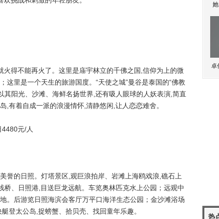
合喜欢挑战和刺激的年轻朋友。
她
卓
火得不能再火了。这里是庙宇林立的千佛之国,信仰为上的微
；这里是一个天生的旅游国度。“天使之城”曼谷是泰国的“佛教
以其阳光、沙滩、海鲜名扬世界,还有吸人眼球的人妖表演,简直
岛,有着自成一派的浪漫情怀,清静悠闲,让人恋恋难舍。
480元/人
美誉的日照。灯塔景区,观巨浪拍岸、岩滩上海鸥戏浪,礁石上
铁栈桥、日照港,目送巨龙远航。车览奥林匹克水上公园；远观中
地。后游览日照海滨会客厅万平口海洋生态公园；金沙滩浴场
快艇登太公岛,捉螃蟹、拾贝壳、找回童年乐趣。
热