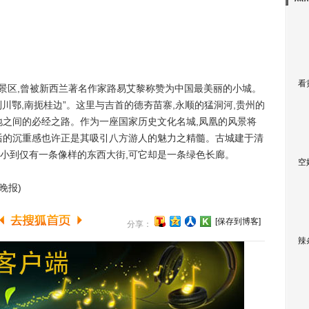
看
景区,曾被新西兰著名作家路易艾黎称赞为中国最美丽的小城。
制川鄂,南扼桂边”。这里与吉首的德夯苗寨,永顺的猛洞河,贵州的
地之间的必经之路。作为一座国家历史文化名城,凤凰的风景将
后的沉重感也许正是其吸引八方游人的魅力之精髓。古城建于清
”,小到仅有一条像样的东西大街,可它却是一条绿色长廊。
空
晚报)
[保存到博客]
分享：
辣