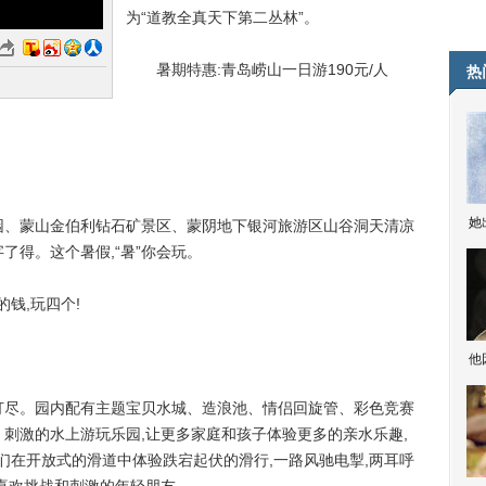
为“道教全真天下第二丛林”。
暑期特惠:青岛崂山一日游190元/人
热
她
、蒙山金伯利钻石矿景区、蒙阴地下银河旅游区山谷洞天清凉
字了得。这个暑假,“暑”你会玩。
钱,玩四个!
他
尽。园内配有主题宝贝水城、造浪池、情侣回旋管、彩色竞赛
、刺激的水上游玩乐园,让更多家庭和孩子体验更多的亲水乐趣,
们在开放式的滑道中体验跌宕起伏的滑行,一路风驰电掣,两耳呼