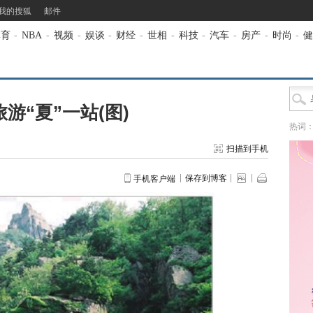
我的搜狐
邮件
体育
-
NBA
-
视频
-
娱谈
-
财经
-
世相
-
科技
-
汽车
-
房产
-
时尚
-
健
游“夏”一站(图)
热词
扫描到手机
保存到博客
手机客户端