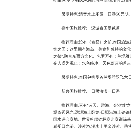
呼生风,尽享畅快淋漓的滑翔快感,非常适
暑期特惠:清音水上乐园一日游50元/人
嘉华国旅推荐: 深游泰国曼芭普
推荐理由:没有《泰囧》之前,泰国旅游就
笑之国；这里拥有海岛、美食和独特的文化
之都”,融合东西方文化、包罗万有；芭堤雅
令人叹为观止；水色纯净、天色蔚蓝的普吉
暑期特惠:泰国包机曼谷芭堤雅双飞六日4
新兴国旅推荐: 日照海滨一日游
推荐理由:素有“蓝天、碧海、金沙滩”之
观奇秀风光,远观海上卧龙-日照港海上钢
国水运会赛地、世界帆船锦标赛比赛训练基
感受日光浴、沙滩浴,漫步十里金沙滩。乘