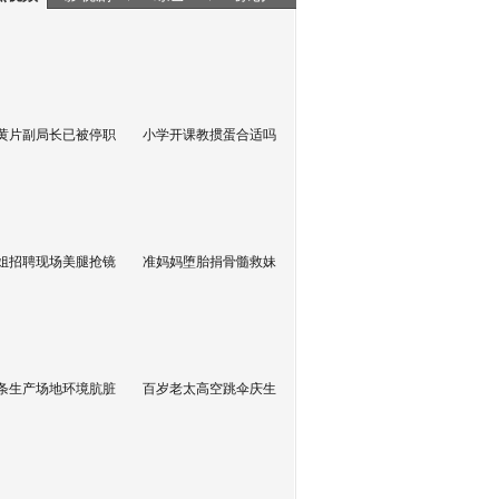
黄片副局长已被停职
小学开课教掼蛋合适吗
姐招聘现场美腿抢镜
准妈妈堕胎捐骨髓救妹
条生产场地环境肮脏
百岁老太高空跳伞庆生