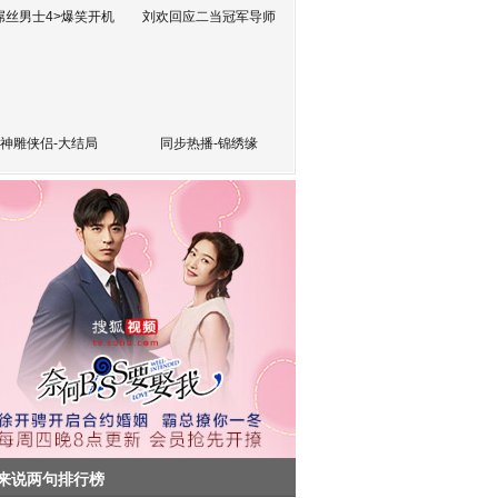
屌丝男士4>爆笑开机
刘欢回应二当冠军导师
神雕侠侣-大结局
同步热播-锦绣缘
来说两句排行榜