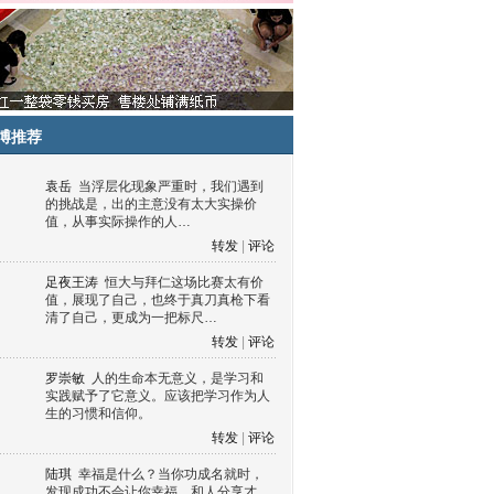
博推荐
袁岳
当浮层化现象严重时，我们遇到
的挑战是，出的主意没有太大实操价
值，从事实际操作的人…
转发
|
评论
足夜王涛
恒大与拜仁这场比赛太有价
值，展现了自己，也终于真刀真枪下看
清了自己，更成为一把标尺…
转发
|
评论
罗崇敏
人的生命本无意义，是学习和
实践赋予了它意义。应该把学习作为人
生的习惯和信仰。
转发
|
评论
陆琪
幸福是什么？当你功成名就时，
发现成功不会让你幸福，和人分享才