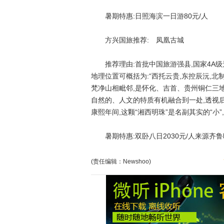
暑期特惠:日照海滨一日游80元/人
方兴国旅推荐: 凤凰古城
推荐理由:首批中国旅游强县,国家4A级
地理位置可概括为:“西托云贵,东控辰沅,北
梵净山相毗邻,是怀化、吉首、贵州铜仁三
自然的、人文的特质有机融合到一处,透视
康熙年间,这颗“湘西明珠”是名副其实的“小
暑期特惠:双卧八日2030元/人来源齐鲁
(责任编辑：Newshoo)