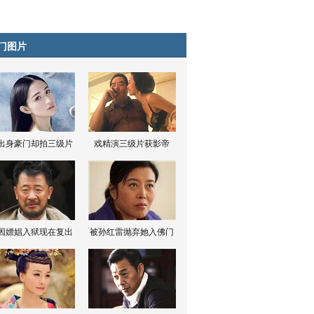
门图片
出身豪门却拍三级片
戏精演三级片获影帝
因嫖娼入狱现在复出
被孙红雷抛弃她入佛门