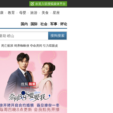
欢迎入驻搜狐媒体平台
康
-
教育
-
母婴
-
旅游
-
美食
-
星座
国内
|
国际
|
社会
|
军事
|
评论
：
死亡航班
饲养蜘蛛侠
夺命房间
引力双眼皮