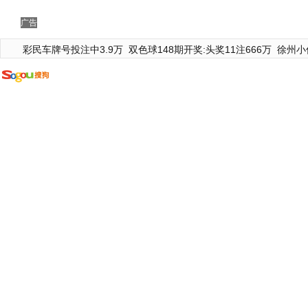
广告
彩民车牌号投注中3.9万
双色球148期开奖:头奖11注666万
徐州小