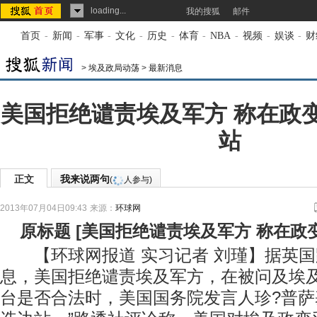
loading...
我的搜狐
邮件
首页
-
新闻
-
军事
-
文化
-
历史
-
体育
-
NBA
-
视频
-
娱谈
-
财
>
埃及政局动荡
>
最新消息
美国拒绝谴责埃及军方 称在政
站
正文
我来说两句
(
人参与)
2013年07月04日09:43
来源：
环球网
原标题
[
美国拒绝谴责埃及军方 称在政
【环球网报道 实习记者 刘瑾】据英国
息，美国拒绝谴责埃及军方，在被问及埃
台是否合法时，美国国务院发言人珍?普萨