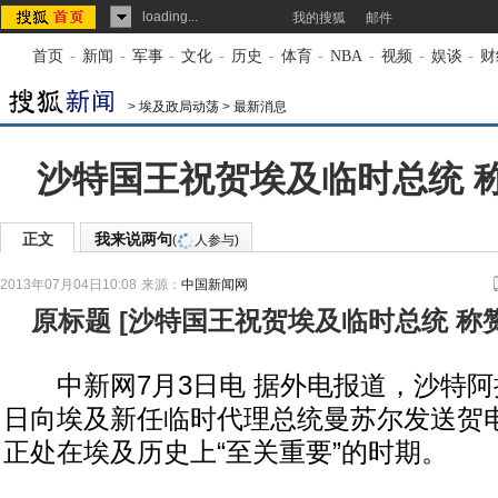
loading...
我的搜狐
邮件
首页
-
新闻
-
军事
-
文化
-
历史
-
体育
-
NBA
-
视频
-
娱谈
-
财
>
埃及政局动荡
>
最新消息
沙特国王祝贺埃及临时总统 
正文
我来说两句
(
人参与)
2013年07月04日10:08
来源：
中国新闻网
原标题
[
沙特国王祝贺埃及临时总统 称
中新网7月3日电 据外电报道，沙特阿
日向埃及新任临时代理总统曼苏尔发送贺
正处在埃及历史上“至关重要”的时期。