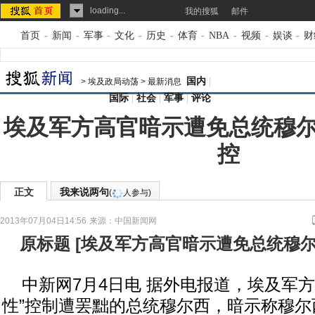
loading...
我的搜狐
邮件
首页
-
新闻
-
军事
-
文化
-
历史
-
体育
-
NBA
-
视频
-
娱谈
-
财
国内
|
>
埃及政局动荡
>
最新消息
国际
|
社会
|
军事
|
评论
埃及军方高官暗示遭免总统穆
控
正文
我来说两句
(
人参与)
2013年07月04日14:56
来源：
中国新闻网
原标题
[
埃及军方高官暗示遭免总统穆
中新网7月4日电 据外电报道，埃及军方
性”控制遭罢黜的总统穆尔西，暗示称穆尔