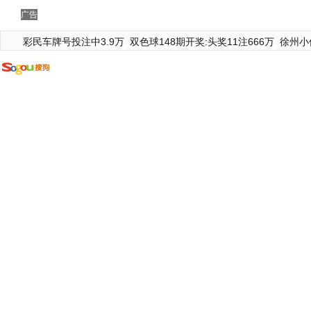
广告
彩民车牌号投注中3.9万
双色球148期开奖:头奖11注666万
徐州小