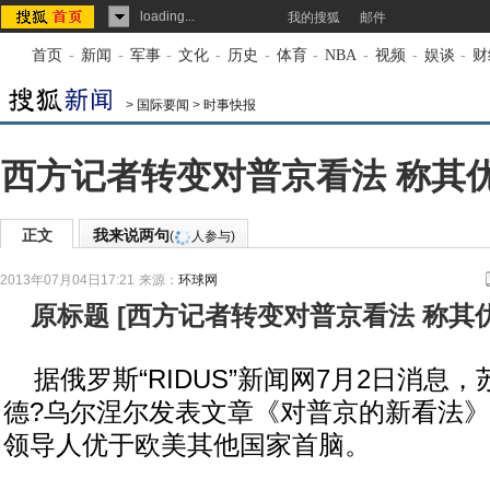
loading...
我的搜狐
邮件
首页
-
新闻
-
军事
-
文化
-
历史
-
体育
-
NBA
-
视频
-
娱谈
-
财
>
国际要闻
>
时事快报
西方记者转变对普京看法 称其
正文
我来说两句
(
人参与)
2013年07月04日17:21
来源：
环球网
原标题
[
西方记者转变对普京看法 称其
据俄罗斯“RIDUS”新闻网7月2日消息
德?乌尔涅尔发表文章《对普京的新看法
领导人优于欧美其他国家首脑。