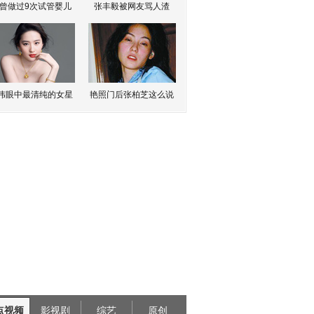
曾做过9次试管婴儿
张丰毅被网友骂人渣
伟眼中最清纯的女星
艳照门后张柏芝这么说
点视频
影视剧
综艺
原创