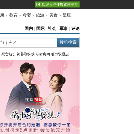
欢迎入驻搜狐媒体平台
康
-
教育
-
母婴
-
旅游
-
美食
-
星座
国内
|
国际
|
社会
|
军事
|
评论
：
死亡航班
饲养蜘蛛侠
夺命房间
引力双眼皮