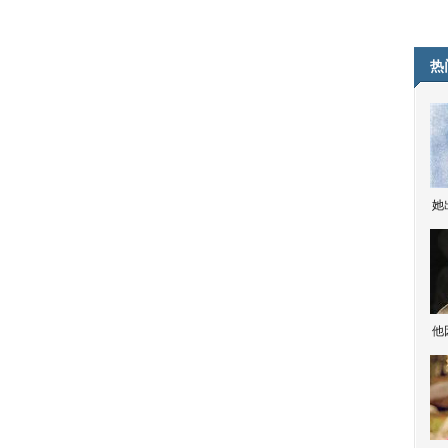
热
她
他