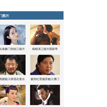
门图片
出身豪门却拍三级片
戏精演三级片获影帝
因嫖娼入狱现在复出
被孙红雷抛弃她入佛门