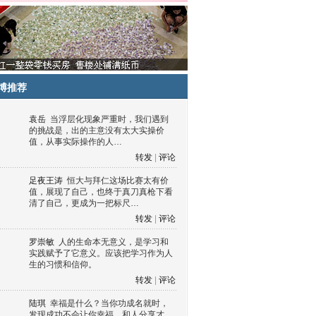
博推荐
袁岳
当浮层化现象严重时，我们遇到
的挑战是，出的主意没有太大实操价
值，从事实际操作的人…
转发
|
评论
足夜王涛
恒大与拜仁这场比赛太有价
值，展现了自己，也终于真刀真枪下看
清了自己，更成为一把标尺…
转发
|
评论
罗崇敏
人的生命本无意义，是学习和
实践赋予了它意义。应该把学习作为人
生的习惯和信仰。
转发
|
评论
陆琪
幸福是什么？当你功成名就时，
发现成功不会让你幸福，和人分享才