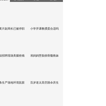
黄片副局长已被停职
小学开课教掼蛋合适吗
姐招聘现场美腿抢镜
准妈妈堕胎捐骨髓救妹
条生产场地环境肮脏
百岁老太高空跳伞庆生