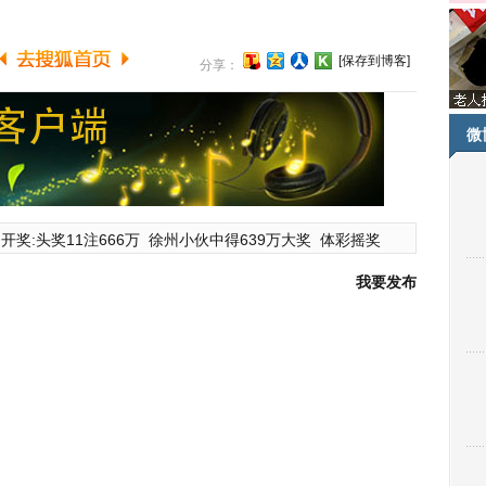
[保存到博客]
分享：
微
开奖:头奖11注666万
徐州小伙中得639万大奖
体彩摇奖
我要发布