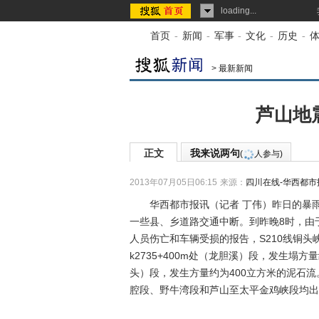
loading...
首页
-
新闻
-
军事
-
文化
-
历史
-
>
最新新闻
芦山地
正文
我来说两句
(
人参与)
2013年07月05日06:15
来源：
四川在线-华西都市
华西都市报讯（记者 丁伟）昨日的暴雨天
一些县、乡道路交通中断。到昨晚8时，由
人员伤亡和车辆受损的报告，S210线铜头
k2735+400m处（龙胆溪）段，发生塌方量
头）段，发生方量约为400立方米的泥石流
腔段、野牛湾段和芦山至太平金鸡峡段均出