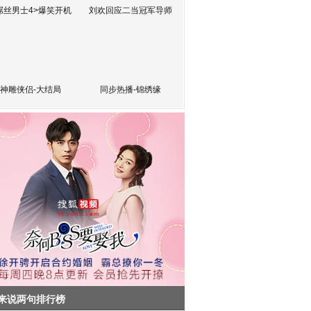
屌丝男士4>爆笑开机
刘欢回应二当冠军导师
神雕侠侣-大结局
同步热播-锦绣缘
来说两句排行榜