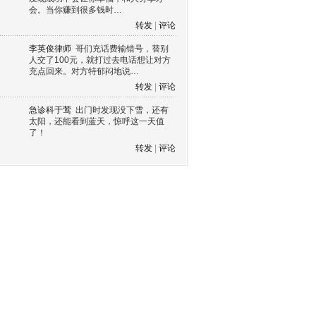
会。当你赚到很多钱时…
转发
|
评论
李英俊律师
哥们充话费输错号，替别
人交了100元，就打过去电话想让对方
充点回来。对方特郁闷地说…
转发
|
评论
急诊科于莺
出门时发现没下雪，还有
太阳，还能看到蓝天，惊呼这一天值
了！
转发
|
评论