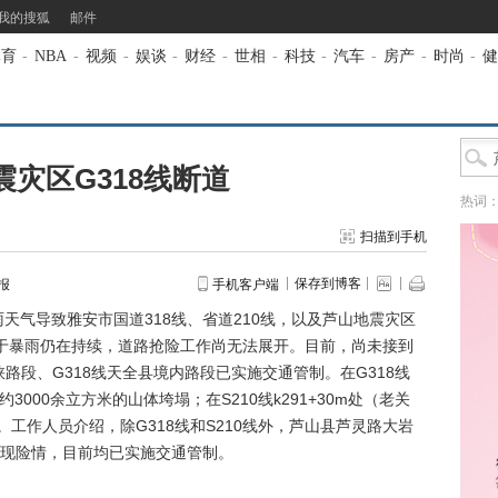
我的搜狐
邮件
体育
-
NBA
-
视频
-
娱谈
-
财经
-
世相
-
科技
-
汽车
-
房产
-
时尚
-
健
震灾区G318线断道
热词
扫描到手机
保存到博客
报
手机客户端
气导致雅安市国道318线、省道210线，以及芦山地震灾区
于暴雨仍在持续，道路抢险工作尚无法展开。目前，尚未接到
峡路段、G318线天全县境内路段已实施交通管制。在G318线
约3000余立方米的山体垮塌；在S210线k291+30m处（老关
。工作人员介绍，除G318线和S210线外，芦山县芦灵路大岩
现险情，目前均已实施交通管制。