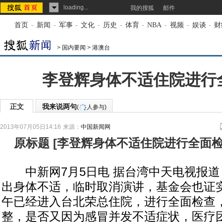
loading...
我的搜狐
邮件
首页
-
新闻
-
军事
-
文化
-
历史
-
体育
-
NBA
-
视频
-
娱谈
-
财
>
国内要闻
>
港澳台
李登辉身体不适住院进行
正文
我来说两句
(
人参与)
2013年07月05日14:16
来源：
中国新闻网
原标题
[
李登辉身体不适住院进行全面
中新网7月5日电 据台湾中天电视报道
出身体不适，临时取消演讲，基金会也证
午已经进入台北荣总住院，进行全面检查
整，是否又因为感冒并发不适症状，医疗