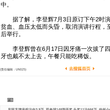
中。
据了解，李登辉7月3日原订下午2时演
贫血、血压太低而头昏，取消演讲行程，
后举行。
李登辉曾在6月17日因牙痛一次拔了四
牙也戴不太上去，午餐只能吃稀饭。
(责任编辑：UN025)
广告
彩民车牌号投注中3.9万
双色球148期开奖:头奖11注666万
徐州小