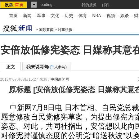
loading...
我的搜狐
邮件
首页
-
新闻
-
军事
-
文化
-
历史
-
体育
-
NBA
-
视频
-
娱谈
-
财
>
国际要闻
>
时事快报
安倍放低修宪姿态 日媒称其意
正文
我来说两句
(
人参与)
2013年07月08日15:27
来源：
中国新闻网
原标题
[
安倍放低修宪姿态 日媒称其意
中新网7月8日电 日本首相、自民党总裁
愿意修改自民党修宪草案，为提出修宪方
姿态。对此，共同社指出，安倍想以此向
对修宪持谨慎态度的公明党“暗送秋波”以