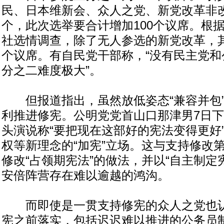
民、日本维新会、众人之党、新党改革非改
个，此次选举要合计增加100个议席。根据
社选情调查，除了无人参选的新党改革，其
个议席。有自民党干部称，“没有民主党和
分之二难度极大”。
但报道指出，虽然放低姿态“兼容并包”
利推进修宪。公明党党首山口那津男7日
头演说称“要把现在这部好的宪法变得更好
权等新理念的“加宪”立场。这与支持修改
修改“占领期宪法”的做法，并以“自主制定
安倍阵营存在难以逾越的鸿沟。
而即使是一贯支持修宪的众人之党也认
宪之前落实，包括迟迟难以推进的公务员