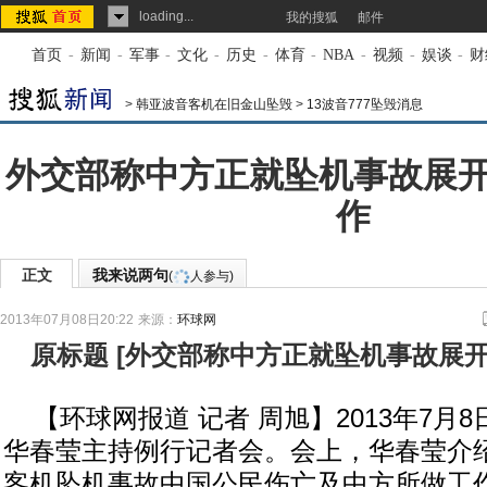
loading...
我的搜狐
邮件
首页
-
新闻
-
军事
-
文化
-
历史
-
体育
-
NBA
-
视频
-
娱谈
-
财
>
韩亚波音客机在旧金山坠毁
>
13波音777坠毁消息
外交部称中方正就坠机事故展
作
正文
我来说两句
(
人参与)
2013年07月08日20:22
来源：
环球网
原标题
[
外交部称中方正就坠机事故展
【环球网报道 记者 周旭】2013年7月
华春莹主持例行记者会。会上，华春莹介
客机坠机事故中国公民伤亡及中方所做工