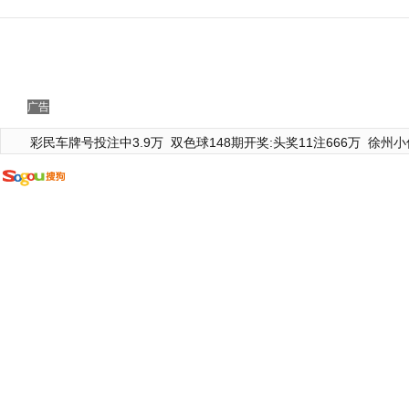
广告
彩民车牌号投注中3.9万
双色球148期开奖:头奖11注666万
徐州小