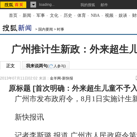
loading...
我的搜狐
邮件
首页
-
新闻
-
军事
-
文化
-
历史
-
体育
-
NBA
-
视频
-
娱谈
-
财
>
国内要闻
>
时事
广州推计生新政：外来超生
正文
我来说两句
(
人参与)
2013年07月11日02:02
来源：
金羊网-新快报
原标题
[
首次明确：外来超生儿童不予
广州市发布政府令，8月1日实施计生
新快报讯
记者李斯璐 报道 广州市人民政府令第