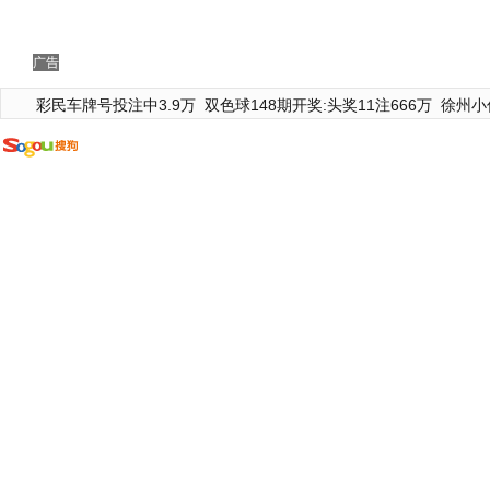
广告
彩民车牌号投注中3.9万
双色球148期开奖:头奖11注666万
徐州小