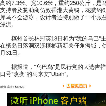
高约7.3米、宽10.6米，重约250公斤，
支持者及赞助商仿效香港大黄鸭，花费约
犀鸟不会游泳，设计者还特別做了一个救
漂流。
槟州首长林冠英13日将为“我的乌巴”
在槟岛日落洞双溪槟榔新新关仔角海域，
月31日。
据报道，“乌巴鸟”是民行党的大选吉祥
口号“改变”的马来文“Ubah”。
(责任编辑：UN629)