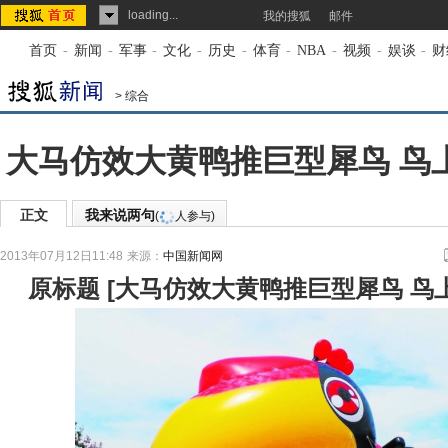
loading...
我的搜狐
邮件
首页
-
新闻
-
军事
-
文化
-
历史
-
体育
-
NBA
-
视频
-
娱谈
-
财
>
综合
大马仿效大黄鸭推巨型犀鸟 鸟上
正文
我来说两句
(
人参与)
2013年07月12日11:48
来源：
中国新闻网
原标题
[
大马仿效大黄鸭推巨型犀鸟 鸟上