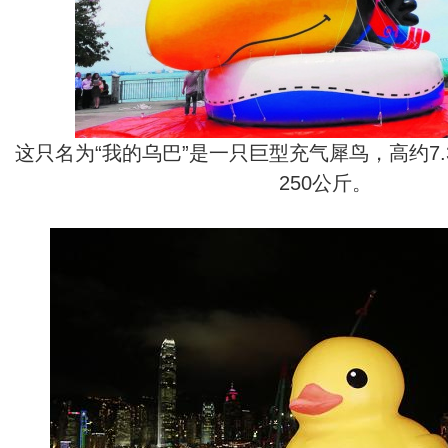
这只名为“我的乌巴”是一只巨型充气犀鸟，高约7.3
250公斤。