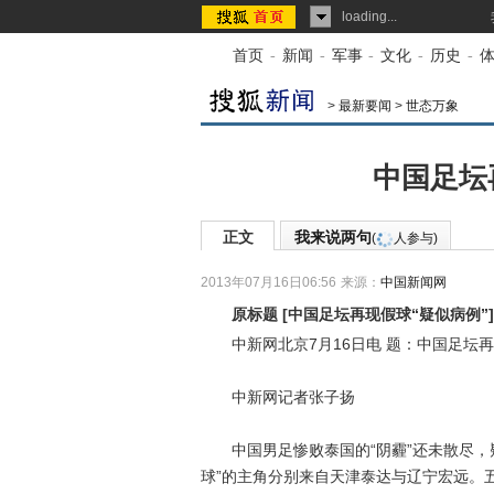
loading...
首页
-
新闻
-
军事
-
文化
-
历史
-
>
最新要闻
>
世态万象
中国足坛
正文
我来说两句
(
人参与)
2013年07月16日06:56
来源：
中国新闻网
原标题
[
中国足坛再现假球“疑似病例”
]
中新网北京7月16日电 题：中国足坛再
中新网记者张子扬
中国男足惨败泰国的“阴霾”还未散尽，疑
球”的主角分别来自天津泰达与辽宁宏远。五