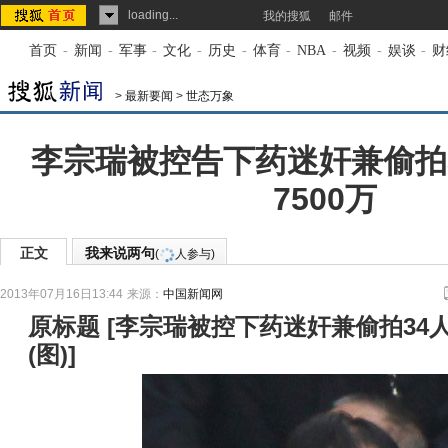
loading...
我的搜狐
邮件
首页
-
新闻
-
军事
-
文化
-
历史
-
体育
-
NBA
-
视频
-
娱谈
-
财
>
最新要闻
>
世态万象
李宗瑞被控告下药迷奸兼偷拍3
7500万
正文
我来说两句
(
人参与)
2013年07月16日13:44
来源：
中国新闻网
原标题
[
李宗瑞被控下药迷奸兼偷拍34人 
(图)
]