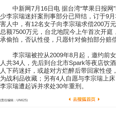
中新网7月16日电 据台湾“苹果日报网
少李宗瑞迷奸案刑事部分已辩结，订于9月
害人中，有12名女子向李宗瑞求偿200万元
总额7500万元，台北地院今上午首次开
承偷拍，否认性侵，只愿针对偷拍部分赔偿
李宗瑞被控从2009年8月起，邀约前
人共34人，先后到台北市Spark等夜店饮
人下药迷奸，或趁对方烂醉后带回家性侵
为战利品收藏；另有4人自愿与李宗瑞上
李宗瑞遭起诉并求处30年重刑。
(责任编辑：UN625)