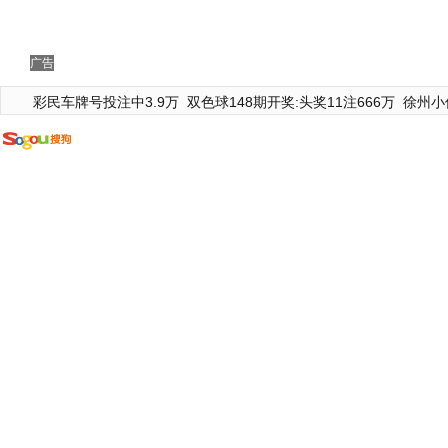
广告
彩民车牌号投注中3.9万
双色球148期开奖:头奖11注666万
徐州小