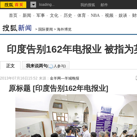
loading...
我的搜狐
邮件
首页
-
新闻
-
军事
-
文化
-
历史
-
体育
-
NBA
-
视频
-
娱谈
-
财
>
国际要闻
>
海外博览
印度告别162年电报业 被指
正文
我来说两句
(
人参与)
2013年07月16日15:52
来源：
金羊网—羊城晚报
原标题
[
印度告别162年电报业
]