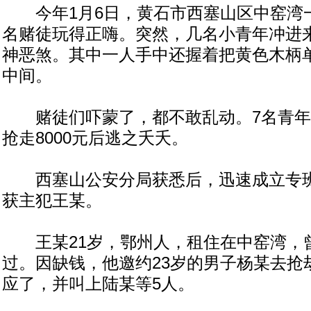
今年1月6日，黄石市西塞山区中窑湾一
名赌徒玩得正嗨。突然，几名小青年冲进
神恶煞。其中一人手中还握着把黄色木柄
中间。
赌徒们吓蒙了，都不敢乱动。7名青年
抢走8000元后逃之夭夭。
西塞山公安分局获悉后，迅速成立专班，
获主犯王某。
王某21岁，鄂州人，租住在中窑湾，
过。因缺钱，他邀约23岁的男子杨某去抢
应了，并叫上陆某等5人。