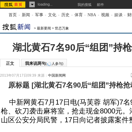
loading...
我的搜狐
邮件
首页
-
新闻
-
军事
-
文化
-
历史
-
体育
-
NBA
-
视频
-
娱谈
-
财
>
最新要闻
>
世态万象
湖北黄石7名90后“组团”持
正文
我来说两句
(
人参与)
2013年07月17日09:39
来源：
中国新闻网
原标题
[
湖北黄石7名90后“组团”持枪
中新网黄石7月17日电(马芙蓉 胡军)7名
枪、砍刀袭击麻将室，抢走现金8000元
山区公安分局民警，17日向记者披露案件