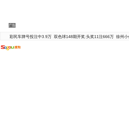
广告
彩民车牌号投注中3.9万
双色球148期开奖:头奖11注666万
徐州小