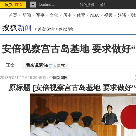
loading...
我的搜狐
邮件
首页
-
新闻
-
军事
-
文化
-
历史
-
体育
-
NBA
-
视频
-
娱谈
-
财
>
关注“保钓”
>
保钓消息
安倍视察宫古岛基地 要求做好“
正文
我来说两句
(
人参与)
2013年07月17日19:36
来源：
中国新闻网
原标题
[
安倍视察宫古岛基地 要求做好“