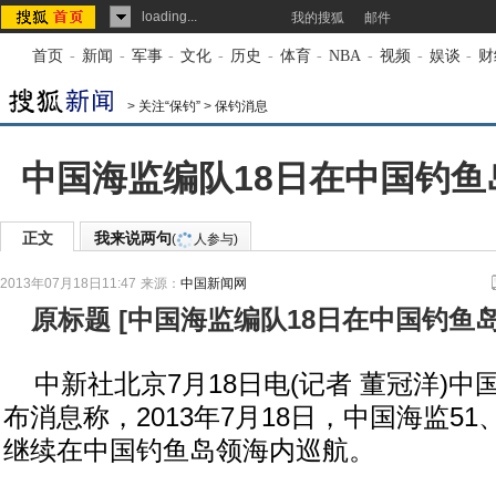
loading...
我的搜狐
邮件
首页
-
新闻
-
军事
-
文化
-
历史
-
体育
-
NBA
-
视频
-
娱谈
-
财
>
关注“保钓”
>
保钓消息
中国海监编队18日在中国钓鱼
正文
我来说两句
(
人参与)
2013年07月18日11:47
来源：
中国新闻网
原标题
[
中国海监编队18日在中国钓鱼
中新社北京7月18日电(记者 董冠洋)中
布消息称，2013年7月18日，中国海监51、
继续在中国钓鱼岛领海内巡航。