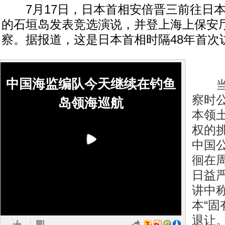
7月17日，日本首相安倍晋三前往日本
的石垣岛发表竞选演说，并登上海上保安
察。据报道，这是日本首相时隔48年首次
中国海监编队今天继续在钓鱼
当日
察时
岛领海巡航
本领
权的
中国
徊在
日益
讲中
本“固
退让