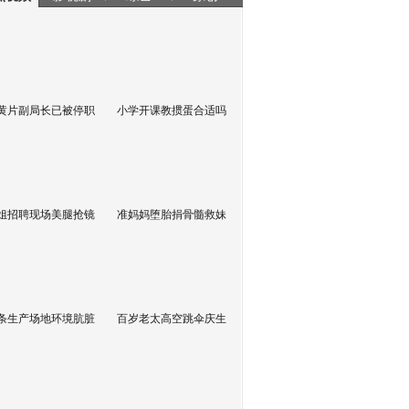
黄片副局长已被停职
小学开课教掼蛋合适吗
姐招聘现场美腿抢镜
准妈妈堕胎捐骨髓救妹
条生产场地环境肮脏
百岁老太高空跳伞庆生