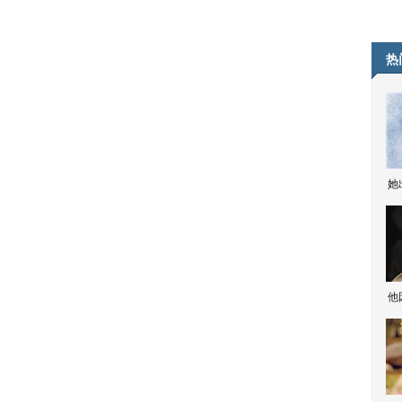
热
她
他