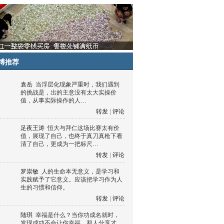
博推荐
袁岳
当浮层化现象严重时，我们遇到
的挑战是，出的主意没有太大实操价
值，从事实际操作的人…
转发
|
评论
足夜王涛
恒大与拜仁这场比赛太有价
值，展现了自己，也终于真刀真枪下看
清了自己，更成为一把标尺…
转发
|
评论
罗崇敏
人的生命本无意义，是学习和
实践赋予了它意义。应该把学习作为人
生的习惯和信仰。
转发
|
评论
陆琪
幸福是什么？当你功成名就时，
发现成功不会让你幸福，和人分享才