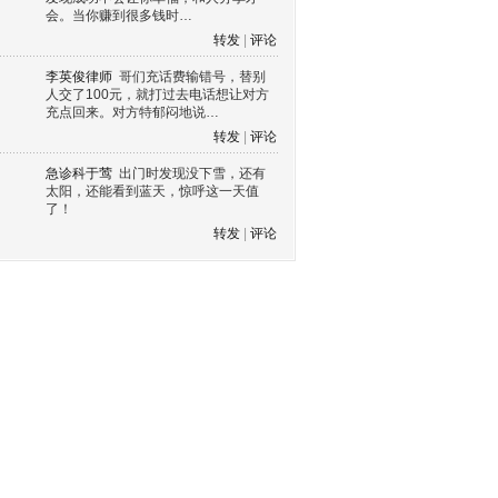
会。当你赚到很多钱时…
转发
|
评论
李英俊律师
哥们充话费输错号，替别
人交了100元，就打过去电话想让对方
充点回来。对方特郁闷地说…
转发
|
评论
急诊科于莺
出门时发现没下雪，还有
太阳，还能看到蓝天，惊呼这一天值
了！
转发
|
评论