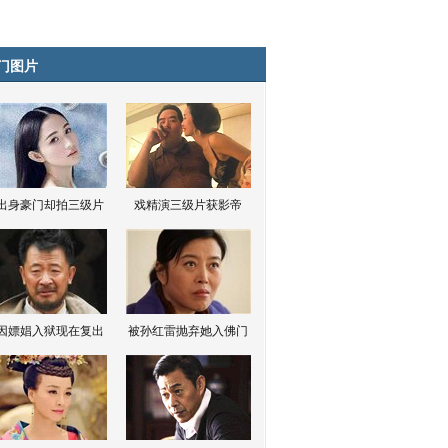
门图片
出身豪门却拍三级片
戏精演三级片获影帝
因嫖娼入狱现在复出
被孙红雷抛弃她入佛门