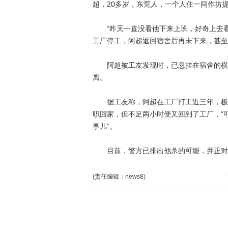
超，20多岁，东莞人，一个人住一间作坊
“昨天一直没看他下来上班，好奇上去看
工厂停工，阿超返回宿舍后再未下来，甚至
阿超被工友发现时，已悬挂在宿舍的横梁
离。
据工友称，阿超在工厂打工近三年，极少
职回家，但不足两小时便又回到了工厂，“
事儿”。
目前，警方已排出他杀的可能，并正对
(责任编辑：news8)