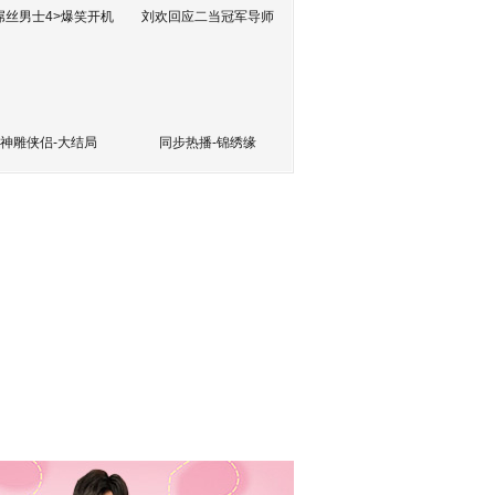
屌丝男士4>爆笑开机
刘欢回应二当冠军导师
神雕侠侣-大结局
同步热播-锦绣缘