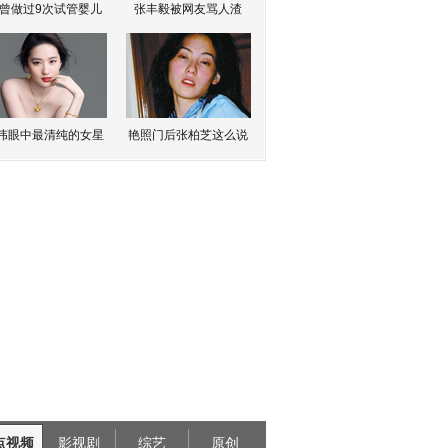
曾做过9次试管婴儿
张丰毅被网友骂人渣
伟眼中最清纯的女星
艳照门后张柏芝这么说
点视频
影视剧
综艺
原创