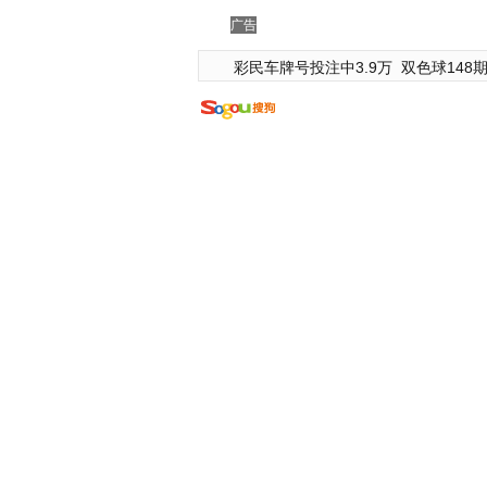
广告
彩民车牌号投注中3.9万
双色球148期