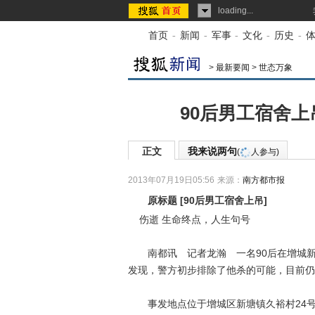
loading...
首页
-
新闻
-
军事
-
文化
-
历史
-
>
最新要闻
>
世态万象
90后男工宿舍上
正文
我来说两句
(
人参与)
2013年07月19日05:56
来源：
南方都市报
原标题
[
90后男工宿舍上吊
]
伤逝 生命终点，人生句号
南都讯 记者龙瀚 一名90后在增城新
发现，警方初步排除了他杀的可能，目前仍
事发地点位于增城区新塘镇久裕村24号