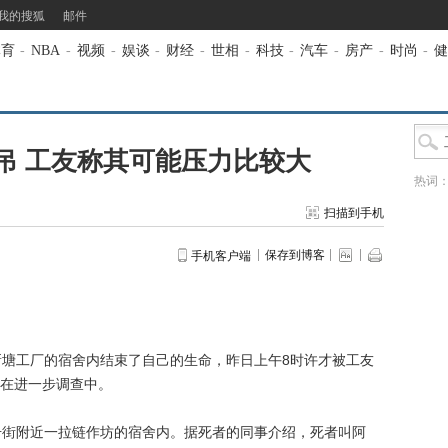
我的搜狐
邮件
体育
-
NBA
-
视频
-
娱谈
-
财经
-
世相
-
科技
-
汽车
-
房产
-
时尚
-
健
吊 工友称其可能压力比较大
热词
扫描到手机
保存到博客
手机客户端
塘工厂的宿舍内结束了自己的生命，昨日上午8时许才被工友
在进一步调查中。
街附近一拉链作坊的宿舍内。据死者的同事介绍，死者叫阿