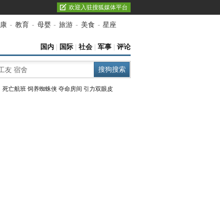
欢迎入驻搜狐媒体平台
康
-
教育
-
母婴
-
旅游
-
美食
-
星座
国内
|
国际
|
社会
|
军事
|
评论
：
死亡航班
饲养蜘蛛侠
夺命房间
引力双眼皮