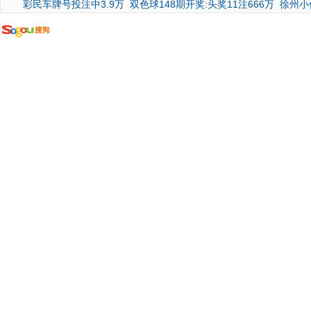
彩民车牌号投注中3.9万
双色球148期开奖:头奖11注666万
徐州小