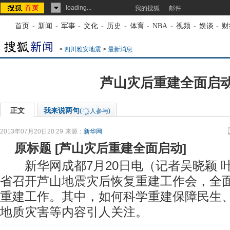
loading...
我的搜狐
邮件
首页
-
新闻
-
军事
-
文化
-
历史
-
体育
-
NBA
-
视频
-
娱谈
-
财
>
四川雅安地震
>
最新消息
芦山灾后重建全面启
正文
我来说两句
(
人参与)
2013年07月20日20:29
来源：
新华网
原标题
[
芦山灾后重建全面启动
]
新华网成都7月20日电（记者吴晓颖 叶
省召开芦山地震灾后恢复重建工作会，全
重建工作。其中，如何科学重建保障民生
地质灾害等内容引人关注。