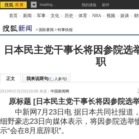
loading...
我的搜狐
邮件
首页
-
新闻
-
军事
-
文化
-
历史
-
体育
-
NBA
-
视频
-
娱谈
-
财
>
国际要闻
>
时事快报
日本民主党干事长将因参院选
职
正文
我来说两句
(
人参与)
2013年07月23日16:08
来源：
中国新闻网
原标题
[
日本民主党干事长将因参院选举
中新网7月23日电 据日本共同社报道
细野豪志23日向媒体表示，将因参院选举
示“会在8月底辞职”。