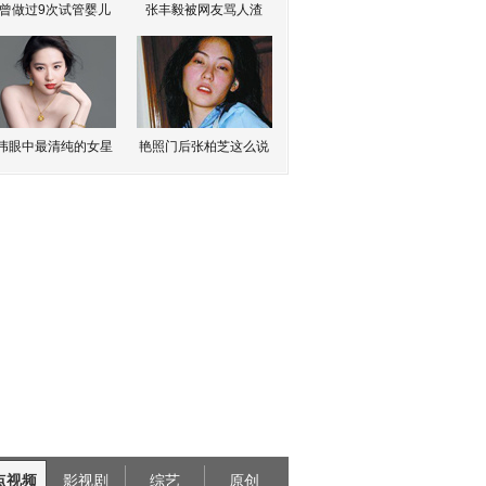
曾做过9次试管婴儿
张丰毅被网友骂人渣
伟眼中最清纯的女星
艳照门后张柏芝这么说
点视频
影视剧
综艺
原创