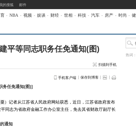
我的搜狐
邮件
体育
-
NBA
-
视频
-
娱谈
-
财经
-
世相
-
科技
-
汽车
-
房产
-
时尚
-
健
建平等同志职务任免通知(图)
热词
扫描到手机
保存到博客
手机客户端
务任免通知(图)
]
小粟）记者从江苏省人民政府网站获悉，近日，江苏省政府发布
建平同志为省政府金融工作办公室主任，免去其省财政厅副厅长
的通知