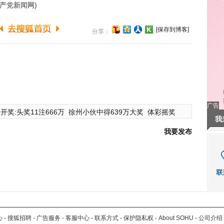
产党新闻网)
[保存到博客]
分享：
广告
开奖:头奖11注666万
徐州小伙中得639万大奖
体彩摇奖
我
我要发布
心
-
搜狐招聘
-
广告服务
-
客服中心
-
联系方式
-
保护隐私权
-
About SOHU
-
公司介绍