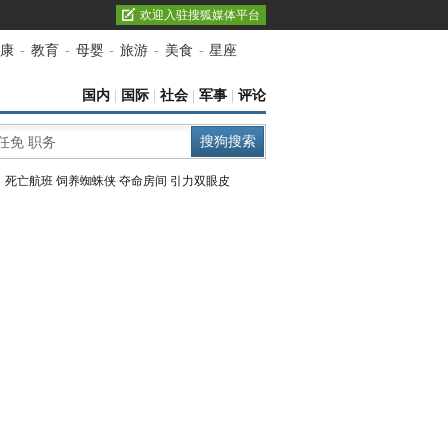
欢迎入驻搜狐媒体平台
康
-
教育
-
母婴
-
旅游
-
美食
-
星座
国内
|
国际
|
社会
|
军事
|
评论
：
死亡航班
饲养蜘蛛侠
夺命房间
引力双眼皮