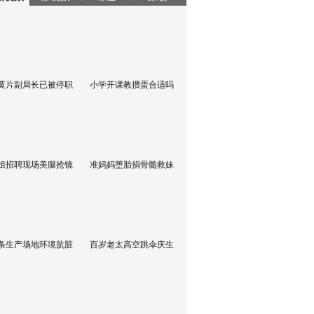
黄片副局长已被停职
小学开课教掼蛋合适吗
姐招聘现场美腿抢镜
准妈妈堕胎捐骨髓救妹
条生产场地环境肮脏
百岁老太高空跳伞庆生