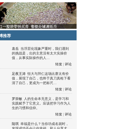
博推荐
袁岳
当浮层化现象严重时，我们遇到
的挑战是，出的主意没有太大实操价
值，从事实际操作的人…
转发
|
评论
足夜王涛
恒大与拜仁这场比赛太有价
值，展现了自己，也终于真刀真枪下看
清了自己，更成为一把标尺…
转发
|
评论
罗崇敏
人的生命本无意义，是学习和
实践赋予了它意义。应该把学习作为人
生的习惯和信仰。
转发
|
评论
陆琪
幸福是什么？当你功成名就时，
发现成功不会让你幸福，和人分享才