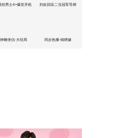
屌丝男士4>爆笑开机
刘欢回应二当冠军导师
神雕侠侣-大结局
同步热播-锦绣缘