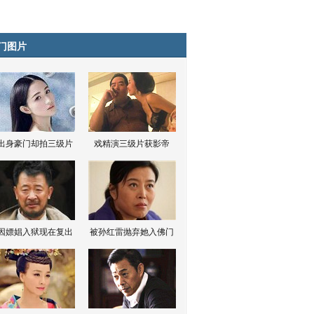
门图片
出身豪门却拍三级片
戏精演三级片获影帝
因嫖娼入狱现在复出
被孙红雷抛弃她入佛门