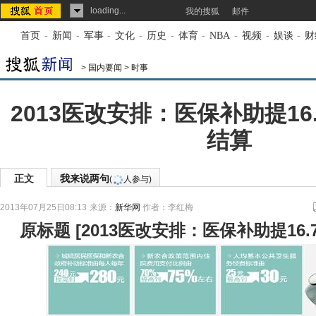
loading...
我的搜狐
邮件
首页
-
新闻
-
军事
-
文化
-
历史
-
体育
-
NBA
-
视频
-
娱谈
-
财
>
国内要闻
>
时事
2013医改安排：医保补助提16
结算
正文
我来说两句
(
人参与)
2013年07月25日08:13
来源：
新华网
作者：李红梅
原标题
[
2013医改安排：医保补助提16