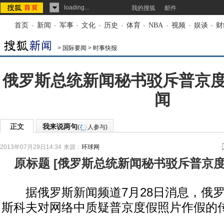
loading...
我的搜狐
邮件
首页
-
新闻
-
军事
-
文化
-
历史
-
体育
-
NBA
-
视频
-
娱谈
-
财
>
国际要闻
>
时事快报
俄罗斯总统新闻秘书驳斥普京
闻
正文
我来说两句
(
人参与)
2013年07月29日14:34
来源：
环球网
原标题
[
俄罗斯总统新闻秘书驳斥普京
据俄罗斯新闻频道7月28日消息，俄罗
斯科夫对网络中质疑普京度假照片作假的