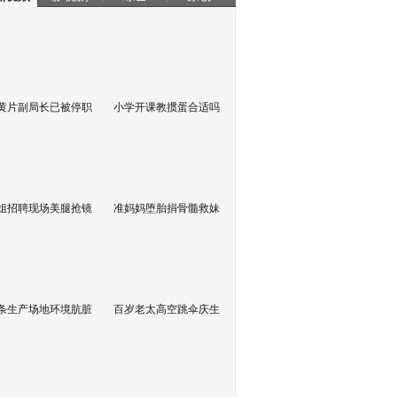
黄片副局长已被停职
小学开课教掼蛋合适吗
姐招聘现场美腿抢镜
准妈妈堕胎捐骨髓救妹
条生产场地环境肮脏
百岁老太高空跳伞庆生