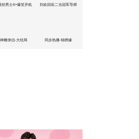
屌丝男士4>爆笑开机
刘欢回应二当冠军导师
神雕侠侣-大结局
同步热播-锦绣缘