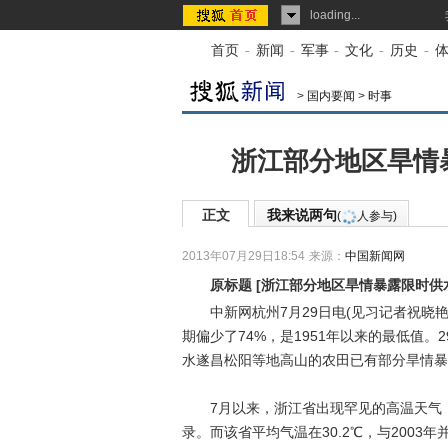
loading...
首页
-
新闻
-
军事
-
文化
-
历史
-
>
国内要闻
>
时事
浙江部分地区旱情
正文
我来说两句
(
人参与)
2013年07月29日18:54
来源：
中国新闻网
原标题
[
浙江部分地区旱情暴露限时供
中新网杭州7月29日电(见习记者祝晓艳)
期偏少了74%，是1951年以来的最低值
水遂昌松阳等地高山的农田已有部分旱情暴
7月以来，浙江省出现罕见的高温天气，
录。而该省平均气温在30.2℃，与2003年