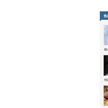
热
她
他