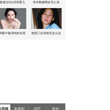
曾做过9次试管婴儿
张丰毅被网友骂人渣
伟眼中最清纯的女星
艳照门后张柏芝这么说
点视频
影视剧
综艺
原创