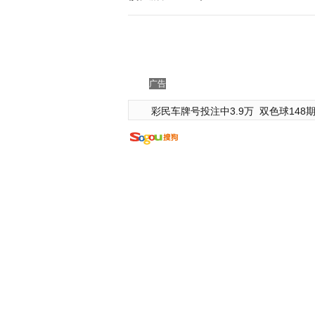
广告
彩民车牌号投注中3.9万
双色球148期