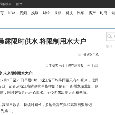
我的搜狐
邮件
体育
-
NBA
-
视频
-
娱谈
-
财经
-
世相
-
科技
-
汽车
-
房产
-
时尚
-
健
暴露限时供水 将限制用水大户
热词
扫描到手机
保存到博客
手机客户端
水 未来限制用水大户
]
7月1日至29日早晨8时，浙江省平均降雨量只有40毫米，比同
。29日，记者从浙江省防汛抗旱指挥部了解到，衢州龙游北部、丽
露，同时磐安县已开始限水。至今尚未出现大面积旱情。
高温日数多、持续时间长，多地最高气温和高温日数破记
并列第一。