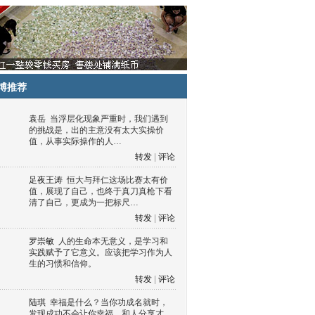
博推荐
袁岳
当浮层化现象严重时，我们遇到
的挑战是，出的主意没有太大实操价
值，从事实际操作的人…
转发
|
评论
足夜王涛
恒大与拜仁这场比赛太有价
值，展现了自己，也终于真刀真枪下看
清了自己，更成为一把标尺…
转发
|
评论
罗崇敏
人的生命本无意义，是学习和
实践赋予了它意义。应该把学习作为人
生的习惯和信仰。
转发
|
评论
陆琪
幸福是什么？当你功成名就时，
发现成功不会让你幸福，和人分享才