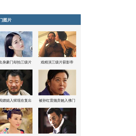
门图片
出身豪门却拍三级片
戏精演三级片获影帝
因嫖娼入狱现在复出
被孙红雷抛弃她入佛门