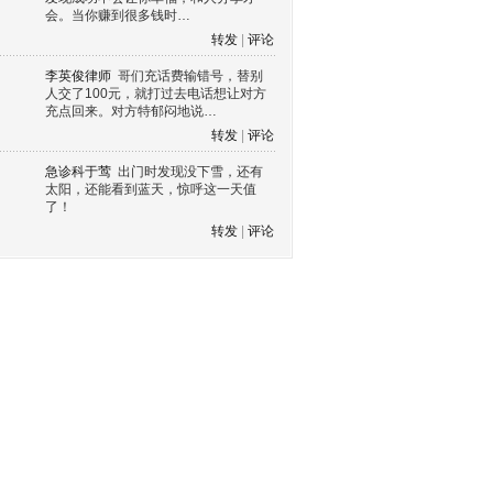
会。当你赚到很多钱时…
转发
|
评论
李英俊律师
哥们充话费输错号，替别
人交了100元，就打过去电话想让对方
充点回来。对方特郁闷地说…
转发
|
评论
急诊科于莺
出门时发现没下雪，还有
太阳，还能看到蓝天，惊呼这一天值
了！
转发
|
评论