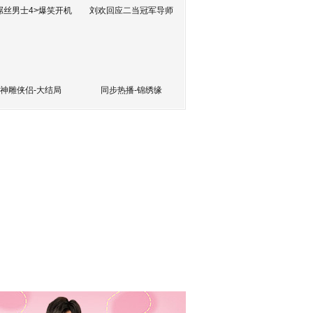
屌丝男士4>爆笑开机
刘欢回应二当冠军导师
神雕侠侣-大结局
同步热播-锦绣缘