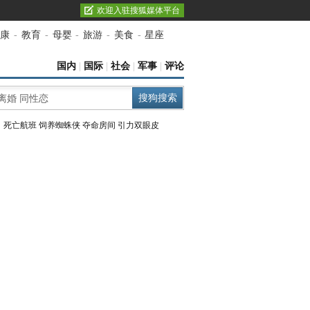
欢迎入驻搜狐媒体平台
康
-
教育
-
母婴
-
旅游
-
美食
-
星座
国内
|
国际
|
社会
|
军事
|
评论
：
死亡航班
饲养蜘蛛侠
夺命房间
引力双眼皮