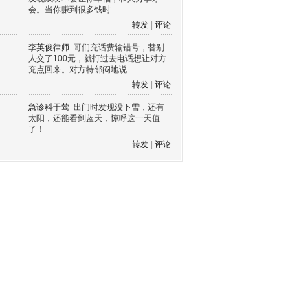
会。当你赚到很多钱时…
转发
|
评论
李英俊律师
哥们充话费输错号，替别
人交了100元，就打过去电话想让对方
充点回来。对方特郁闷地说…
转发
|
评论
急诊科于莺
出门时发现没下雪，还有
太阳，还能看到蓝天，惊呼这一天值
了！
转发
|
评论