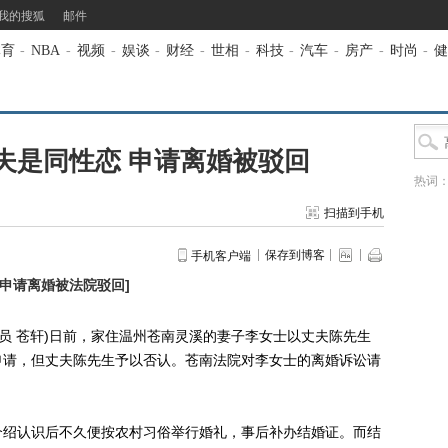
我的搜狐
邮件
体育
-
NBA
-
视频
-
娱谈
-
财经
-
世相
-
科技
-
汽车
-
房产
-
时尚
-
健
夫是同性恋 申请离婚被驳回
热词
扫描到手机
保存到博客
手机客户端
 申请离婚被法院驳回
]
讯员 苍轩)日前，家住温州苍南灵溪的妻子李女士以丈夫陈先生
申请，但丈夫陈先生予以否认。苍南法院对李女士的离婚诉讼请
绍认识后不久便按农村习俗举行婚礼，事后补办结婚证。而结