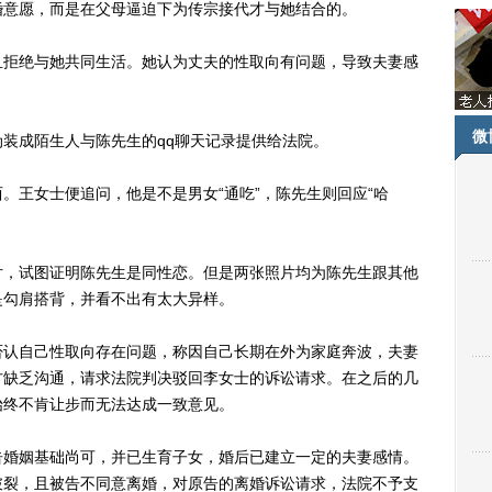
婚意愿，而是在父母逼迫下为传宗接代才与她结合的。
拒绝与她共同生活。她认为丈夫的性取向有问题，导致夫妻感
微
成陌生人与陈先生的qq聊天记录提供给法院。
王女士便追问，他是不是男女“通吃”，陈先生则回应“哈
，试图证明陈先生是同性恋。但是两张照片均为陈先生跟其他
是勾肩搭背，并看不出有太大异样。
认自己性取向存在问题，称因自己长期在外为家庭奔波，夫妻
方缺乏沟通，请求法院判决驳回李女士的诉讼请求。在之后的几
始终不肯让步而无法达成一致意见。
婚姻基础尚可，并已生育子女，婚后已建立一定的夫妻感情。
破裂，且被告不同意离婚，对原告的离婚诉讼请求，法院不予支