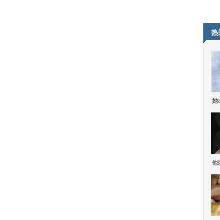
热
她
他