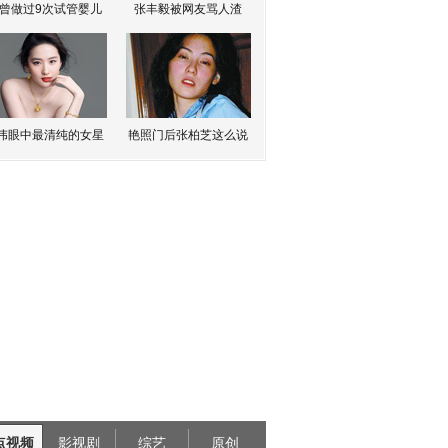
曾做过9次试管婴儿
张丰毅被网友骂人渣
伟眼中最清纯的女星
艳照门后张柏芝这么说
点视频
影视剧
综艺
原创