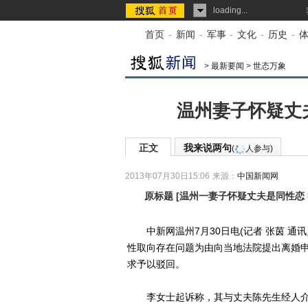
loading...
首页
-
新闻
-
军事
-
文化
-
历史
-
>
最新要闻
>
世态万象
温州妻子怀疑丈
正文
我来说两句
(
人参与)
2013年07月30日15:06
来源：
中国新闻网
原标题
[
温州一妻子怀疑丈夫是同性恋
中新网温州7月30日电(记者 张茵 通
性取向存在问题为由向当地法院提出离婚
求予以驳回。
李女士起诉称，其与丈夫陈先生经人介