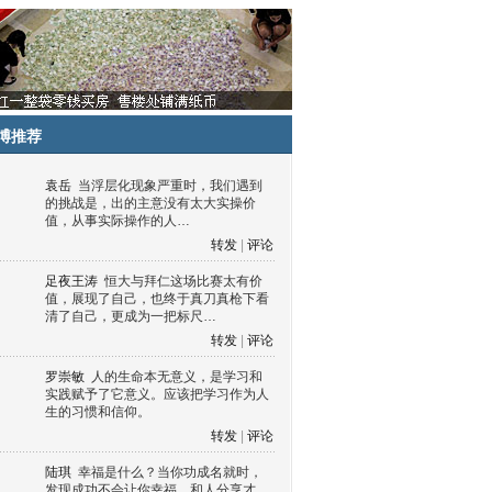
博推荐
袁岳
当浮层化现象严重时，我们遇到
的挑战是，出的主意没有太大实操价
值，从事实际操作的人…
转发
|
评论
足夜王涛
恒大与拜仁这场比赛太有价
值，展现了自己，也终于真刀真枪下看
清了自己，更成为一把标尺…
转发
|
评论
罗崇敏
人的生命本无意义，是学习和
实践赋予了它意义。应该把学习作为人
生的习惯和信仰。
转发
|
评论
陆琪
幸福是什么？当你功成名就时，
发现成功不会让你幸福，和人分享才