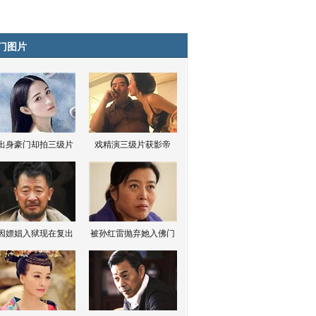
门图片
出身豪门却拍三级片
戏精演三级片获影帝
因嫖娼入狱现在复出
被孙红雷抛弃她入佛门