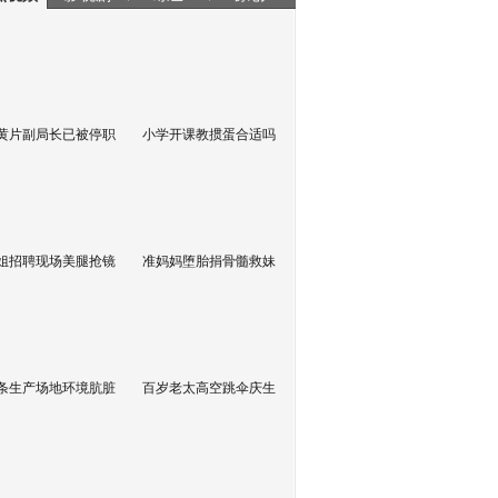
黄片副局长已被停职
小学开课教掼蛋合适吗
姐招聘现场美腿抢镜
准妈妈堕胎捐骨髓救妹
条生产场地环境肮脏
百岁老太高空跳伞庆生